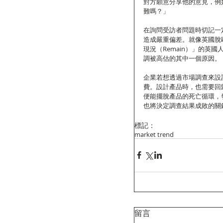
對方願意分享他的意見，例
難嗎？」
在詢問受訪者問題時切記一
造成嚴重偏差。就像英國脫
現況（Remain）」的英
調被高估的其中一個原因。
企業若想透過市場調查來設
費。設計產品時，也需要回
便能擺脫產品的死亡循環，
也將決定調查結果成敗的關
標記：
market trend
留言