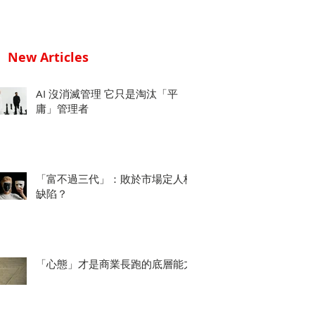
New Articles
AI 沒消滅管理 它只是淘汰「平
庸」管理者
「富不過三代」：敗於市場定人格
缺陷？
「心態」才是商業長跑的底層能力