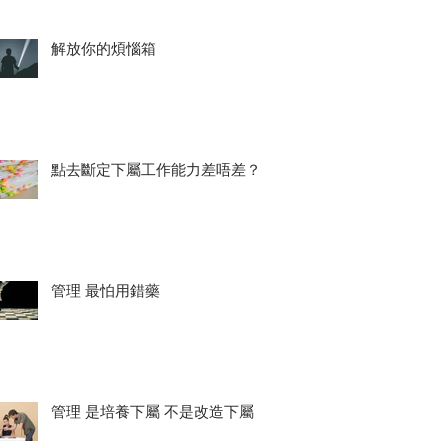
解放你的煩惱箱
點去斷定下屬工作能力差唔差？
管理 最怕用錯藥
管理 是培養下屬 不是改造下屬