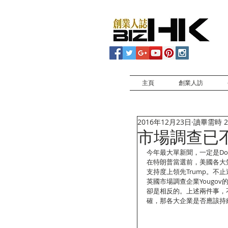
主頁
創業人訪
2016年12月23日
讀畢需時 2
市場調查已
今年最大單新聞，一定是Don
在特朗普當選前，美國各大知名
支持度上領先Trump。不止
英國市場調查企業Yougo
卻是相反的。上述兩件事，
確，那各大企業是否應該持