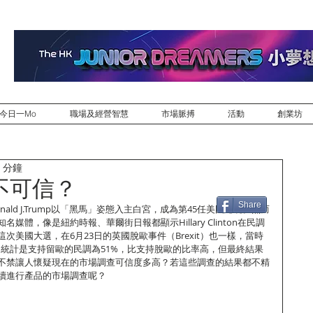
今日一Mo
職場及經營智慧
市場脈搏
活動
創業坊
 分鐘
不可信？
Share
ald J.Trump以「黑馬」姿態入主白宮，成為第45任美國總統。然而
媒體，像是紐約時報、華爾街日報都顯示Hillary Clinton在民調
這次美國大選，在6月23日的英國脫歐事件（Brexit）也一樣，當時
v的統計是支持留歐的民調為51%，比支持脫歐的比率高，但最終結果
不禁讓人懷疑現在的市場調查可信度多高？若這些調查的結果都不精
續進行產品的市場調查呢？