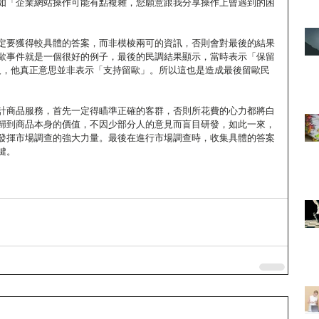
如「企業網站操作可能有點複雜，您願意跟我分享操作上曾遇到的困
定要獲得較具體的答案，而非模棱兩可的資訊，否則會對最後的結果
歐事件就是一個很好的例子，最後的民調結果顯示，當時表示「保留
國人，他真正意思並非表示「支持留歐」。所以這也是造成最後留歐民
計商品服務，首先一定得瞄準正確的客群，否則所花費的心力都將白
歸到商品本身的價值，不因少部分人的意見而盲目研發，如此一來，
發揮市場調查的強大力量。最後在進行市場調查時，收集具體的答案
鍵。