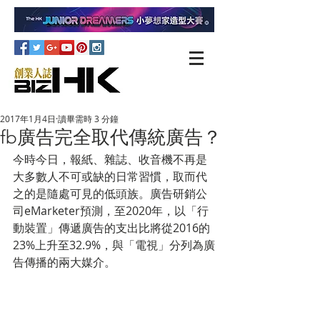
2017年1月4日
讀畢需時 3 分鐘
fb廣告完全取代傳統廣告？
今時今日，報紙、雜誌、收音機不再是
大多數人不可或缺的日常習慣，取而代
之的是隨處可見的低頭族。廣告研銷公
司eMarketer預測，至2020年，以「行
動裝置」傳遞廣告的支出比將從2016的
23%上升至32.9%，與「電視」分列為廣
告傳播的兩大媒介。