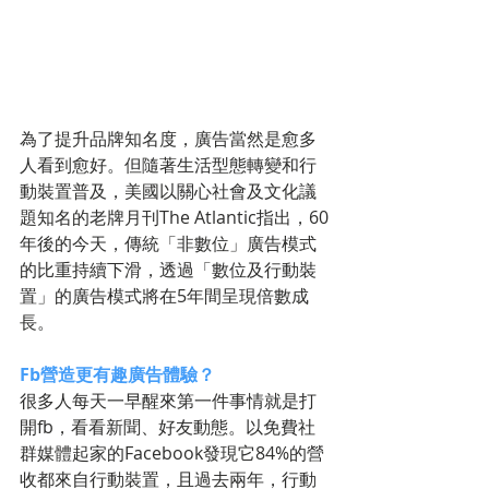
為了提升品牌知名度，廣告當然是愈多
人看到愈好。但隨著生活型態轉變和行
動裝置普及，美國以關心社會及文化議
題知名的老牌月刊The Atlantic指出，60
年後的今天，傳統「非數位」廣告模式
的比重持續下滑，透過「數位及行動裝
置」的廣告模式將在5年間呈現倍數成
長。
Fb營造更有趣廣告體驗？
很多人每天一早醒來第一件事情就是打
開fb，看看新聞、好友動態。以免費社
群媒體起家的Facebook發現它84%的營
收都來自行動裝置，且過去兩年，行動