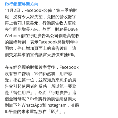
fb行銷策略新方向
11月2日，Facebook公佈了第三季的財
報，沒有令大家失望，亮眼的營收數字
再上看70.1億美元、行動廣告收入更較
去年同期增長78%。然而，財務長Dave 
Wehner卻在行動廣告為公司創造高營收
的巔峰時刻，表示Facebook將從明年中
開始，停止增加頁面上的廣告數目，這
個突如其來的宣告讓當天股價重挫6%。
在光鮮亮麗的財報數字背後，Facebook
沒有被沖昏頭，它們仍然將「用戶感
受」擺在第一位，並深知愈來愈多的廣
告會引起使用者的反感，所以第一要務
是「留住用戶」。然而「行動廣告」這
個金雞母呢？fb會將行動廣告業務擴大
到旗下的WhatsApp和Instagram，並將
fb平臺的未來重點放在「影片」。