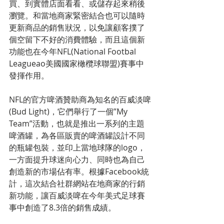
買、到實體店面看看、或儲存起來稍後
瀏覽。和當地商家緊密結合也可以隨時
更新商品的銷售狀況，以免讓顧客撲了
個空留下不好的消費體驗，而且這個新
功能也在今年NFL(National Footbal 
Leagueao美國國家橄欖球聯盟)賽事中
發揮作用。
NFL的官方啤酒贊助商為知名的百威淡啤
(Bud Light)，它們舉行了一個”My 
Team”活動，也就是推出一系列的主題
啤酒罐，為各區販賣的啤酒罐設計不同
的瓶罐包裝，並印上當地球隊的logo，
一方面提升球迷向心力、同時也為自己
創造新的市場佔有率。根據Facebook統
計，這次結合社群網站在地商家的行銷
新功能，讓百威淡啤在今年美式足球賽
事中創造了8.3倍的銷售成績。