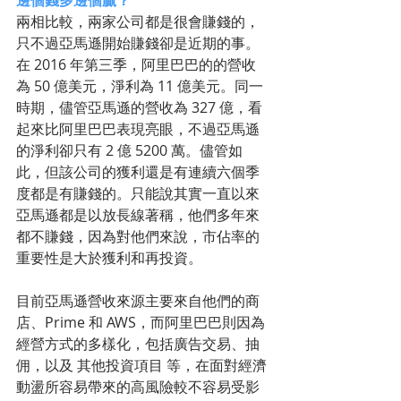
邊個錢多邊個贏？
兩相比較，兩家公司都是很會賺錢的，
只不過亞馬遜開始賺錢卻是近期的事。
在 2016 年第三季，阿里巴巴的的營收
為 50 億美元，淨利為 11 億美元。同一
時期，儘管亞馬遜的營收為 327 億，看
起來比阿里巴巴表現亮眼，不過亞馬遜
的淨利卻只有 2 億 5200 萬。儘管如
此，但該公司的獲利還是有連續六個季
度都是有賺錢的。只能說其實一直以來
亞馬遜都是以放長線著稱，他們多年來
都不賺錢，因為對他們來說，市佔率的
重要性是大於獲利和再投資。
目前亞馬遜營收來源主要來自他們的商
店、Prime 和 AWS，而阿里巴巴則因為
經營方式的多樣化，包括廣告交易、抽
佣，以及 其他投資項目 等，在面對經濟
動盪所容易帶來的高風險較不容易受影