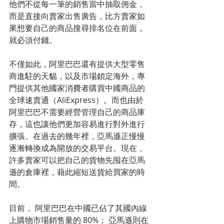
他們不從每一筆的銷售當中抽取佣金，
而是直接向賣家出售廣告，比方賣家如
果想要自己的商品搜尋排名位在前面，
就必須付錢。
不僅如此，阿里巴巴還有提供大型零售
商進駐的天貓，以及市場鎖定海外，專
門提供其他國家消費者購買中國商品的
全球速賣通（AliExpress）。而也由於
阿里巴巴不需要經營管理自己的商品庫
存，這也讓他們更加容易進行對外進行
擴張。在過去的幾年裡，亞馬遜正慢慢
逐漸轉換成為開放的交易平台。現在，
許多賣家可以把自己的貨物先囤在亞馬
遜的倉庫裡，藉此縮短送貨給買家的時
間。
目前， 阿里巴巴在中國已佔了其國內線
上購物市場銷售量的 80%； 亞馬遜則在