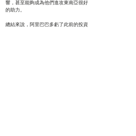
響，甚至能夠成為他們進攻東南亞很好
的助力。
總結來說，阿里巴巴多虧了此前的投資
和各種準備，至少目前在東南亞市場是
佔上風的，不過有鑒於雙方在電商和物
流都很有經驗、走的是規模經濟，且都
擁有足夠雄厚的資金等，只能說東南亞
這一戰，必定會是一場血戰。
標記：
market trend
留言