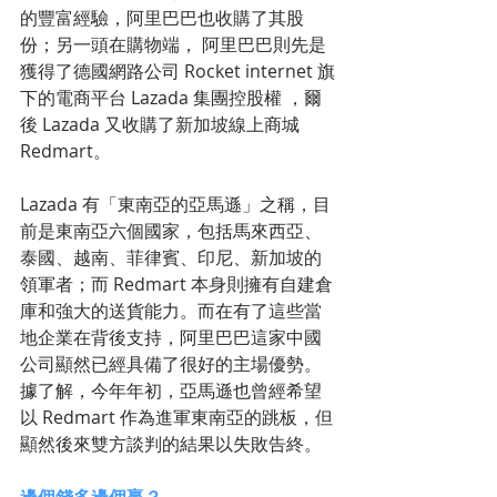
的豐富經驗，阿里巴巴也收購了其股
份；另一頭在購物端， 阿里巴巴則先是
獲得了德國網路公司 Rocket internet 旗
下的電商平台 Lazada 集團控股權 ，爾
後 Lazada 又收購了新加坡線上商城 
Redmart。
Lazada 有「東南亞的亞馬遜」之稱，目
前是東南亞六個國家，包括馬來西亞、
泰國、越南、菲律賓、印尼、新加坡的
領軍者；而 Redmart 本身則擁有自建倉
庫和強大的送貨能力。而在有了這些當
地企業在背後支持，阿里巴巴這家中國
公司顯然已經具備了很好的主場優勢。
據了解，今年年初，亞馬遜也曾經希望
以 Redmart 作為進軍東南亞的跳板，但
顯然後來雙方談判的結果以失敗告終。