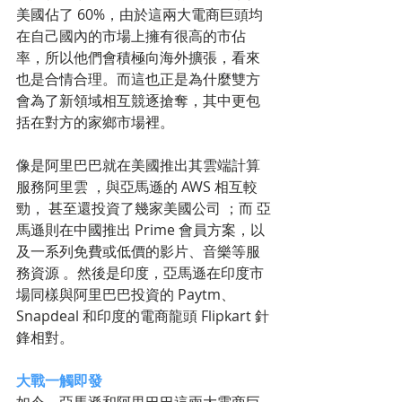
美國佔了 60%，由於這兩大電商巨頭均
在自己國內的市場上擁有很高的市佔
率，所以他們會積極向海外擴張，看來
也是合情合理。而這也正是為什麼雙方
會為了新領域相互競逐搶奪，其中更包
括在對方的家鄉市場裡。
像是阿里巴巴就在美國推出其雲端計算
服務阿里雲 ，與亞馬遜的 AWS 相互較
勁， 甚至還投資了幾家美國公司 ；而 亞
馬遜則在中國推出 Prime 會員方案，以
及一系列免費或低價的影片、音樂等服
務資源 。然後是印度，亞馬遜在印度市
場同樣與阿里巴巴投資的 Paytm、
Snapdeal 和印度的電商龍頭 Flipkart 針
鋒相對。
大戰一觸即發