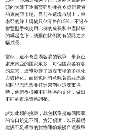
如今，亞馬遜和阿里巴巴這兩大電商巨
頭的大戰正逐漸蔓延到擁有 6 億消費者
的東南亞市場。目前在這塊市場上，東
南亞的線上購物只佔零售的 5%，不過在
智慧型手機使用比例的成長和中產階級
的崛起之下，網購的比例將有望隨之大
幅成長。
當然，這不會是場容易的戰爭，畢竟位
處東南亞的國家眾多，每個國家各有各
的差異，連帶影響了這塊市場的多樣化
與破碎化。而這也同時意味著當亞馬遜
和阿里巴巴想要打進東南亞這塊市場
時，他們得根據不同地區的文化，做出
不同的市場策略調整。
諸如此類的挑戰，就包括像是每個國家
的進口規定不同、貪汙猖獗，以及基礎
建設不足導致的貨物運輸緩慢且運費昂