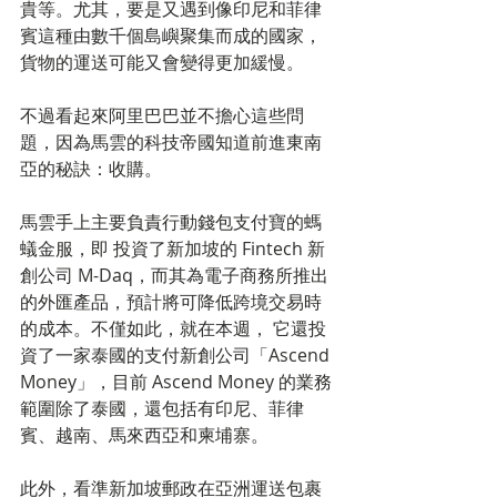
貴等。尤其，要是又遇到像印尼和菲律
賓這種由數千個島嶼聚集而成的國家，
貨物的運送可能又會變得更加緩慢。
不過看起來阿里巴巴並不擔心這些問
題，因為馬雲的科技帝國知道前進東南
亞的秘訣：收購。
馬雲手上主要負責行動錢包支付寶的螞
蟻金服，即 投資了新加坡的 Fintech 新
創公司 M-Daq，而其為電子商務所推出
的外匯產品，預計將可降低跨境交易時
的成本。不僅如此，就在本週， 它還投
資了一家泰國的支付新創公司「Ascend 
Money」，目前 Ascend Money 的業務
範圍除了泰國，還包括有印尼、菲律
賓、越南、馬來西亞和柬埔寨。
此外，看準新加坡郵政在亞洲運送包裹