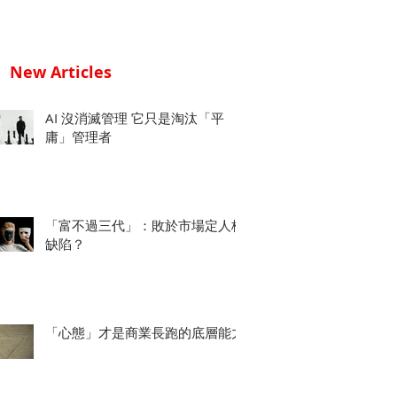
New Articles
AI 沒消滅管理 它只是淘汰「平
庸」管理者
「富不過三代」：敗於市場定人格
缺陷？
「心態」才是商業長跑的底層能力