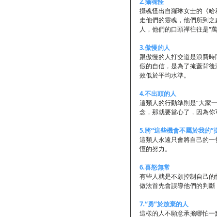
2.攝魂怪
攝魂怪出自羅琳女士的《哈
走他們的靈魂，他們所到之
人，他們的口頭禪往往是“萬
3.傲慢的人
跟傲慢的人打交道是浪費時
假的自信，是為了掩蓋背後
效低於平均水準。
4.不出頭的人
這類人的行動準則是“大家
念，那就要當心了，因為你
5.將“這些機會不屬於我的
這類人永遠只會將自己的一
恆的努力。
6.喜怒無常
有些人就是不願控制自己的
做法首先會誤導他們的判斷
7.“勇”於放棄的人
這樣的人不願意承擔哪怕一