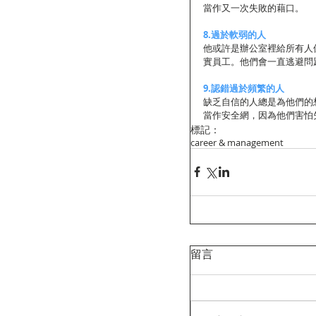
當作又一次失敗的藉口。
8.過於軟弱的人
他或許是辦公室裡給所有人
實員工。他們會一直逃避問
9.認錯過於頻繁的人
缺乏自信的人總是為他們的
當作安全網，因為他們害怕
標記：
career & management
留言