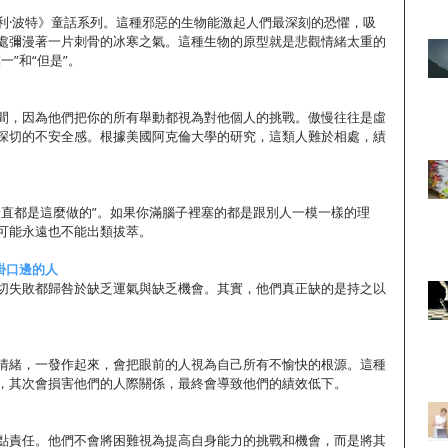
利·波特》童話系列。這種邪惡的生物能激起人們最深刻的恐懼，吸
處彌漫著一片刺骨的冰寒之氣。這種生物的原型就是悲觀情緒太重的
一”和“但是”。
間，因為他們把你的所有舉動都視為對他個人的挑戰。傲慢往往是虛
深切的不安全感。根據美國阿克倫大學的研究，這類人難於相處，績
一直都是這麼做的”。如果你滿腦子裡塞的都是跟別人一模一樣的理
可能永遠也不能出類拔萃。
”掛口邊的人
切失敗都歸咎於缺乏運氣與缺乏機會。其實，他們真正缺的是持之以
情緒，一發作起來，會把眼前的人視為自己所有不愉快的根源。這種
，其次會損害他們的人際關係，最終會導致他們的績效低下。
點責任。他們不會將困難視為提高自身能力的挑戰和機會，而是將其