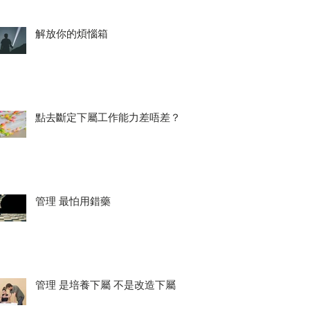
解放你的煩惱箱
點去斷定下屬工作能力差唔差？
管理 最怕用錯藥
管理 是培養下屬 不是改造下屬