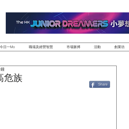
今日一Mo
職場及經營智慧
市場脈搏
活動
創業坊
分鐘
高危族
Share