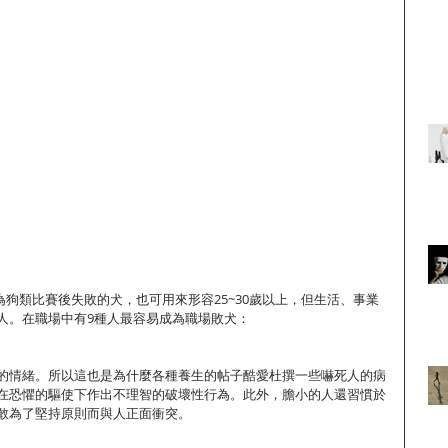
為狗類比賽後失敗的犬，也可用來形容25~30歲以上，但生活、事業
人。在職場中有9種人最容易成為職場敗犬：
的情緒。所以這也是為什麼各種養生的帖子酷愛杜撰一些嚇死人的病
在恐懼的驅使下作出不理智的破壞性行為。此外，膽小的人還習慣於
敢為了堅持原則而與人正面衝突。