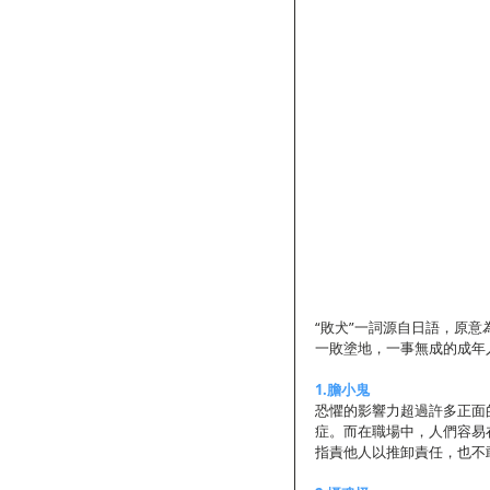
“敗犬”一詞源自日語，原意
一敗塗地，一事無成的成年
1.膽小鬼
恐懼的影響力超過許多正面
症。而在職場中，人們容易
指責他人以推卸責任，也不