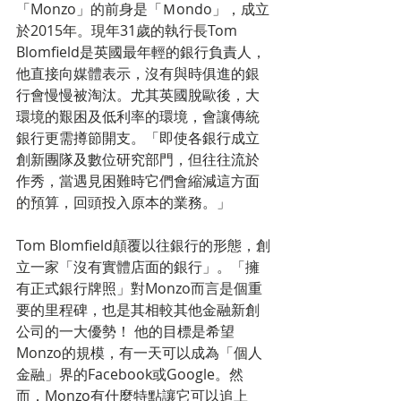
「Monzo」的前身是「Ｍondo」，成立
於2015年。現年31歲的執行長Tom 
Blomfield是英國最年輕的銀行負責人，
他直接向媒體表示，沒有與時俱進的銀
行會慢慢被淘汰。尤其英國脫歐後，大
環境的艱困及低利率的環境，會讓傳統
銀行更需撙節開支。「即使各銀行成立
創新團隊及數位研究部門，但往往流於
作秀，當遇見困難時它們會縮減這方面
的預算，回頭投入原本的業務。」
Tom Blomfield顛覆以往銀行的形態，創
立一家「沒有實體店面的銀行」。「擁
有正式銀行牌照」對Monzo而言是個重
要的里程碑，也是其相較其他金融新創
公司的一大優勢！ 他的目標是希望
Monzo的規模，有一天可以成為「個人
金融」界的Facebook或Google。然
而，Monzo有什麼特點讓它可以追上