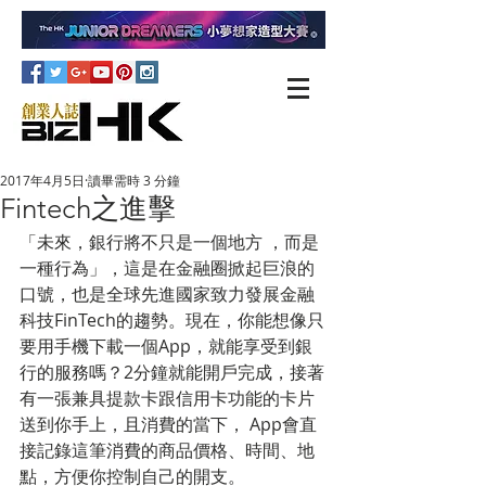
2017年4月5日
讀畢需時 3 分鐘
Fintech之進擊
「未來，銀行將不只是一個地方 ，而是
一種行為」，這是在金融圈掀起巨浪的
口號，也是全球先進國家致力發展金融
科技FinTech的趨勢。現在，你能想像只
要用手機下載一個App，就能享受到銀
行的服務嗎？2分鐘就能開戶完成，接著
有一張兼具提款卡跟信用卡功能的卡片
送到你手上，且消費的當下， App會直
接記錄這筆消費的商品價格、時間、地
點，方便你控制自己的開支。