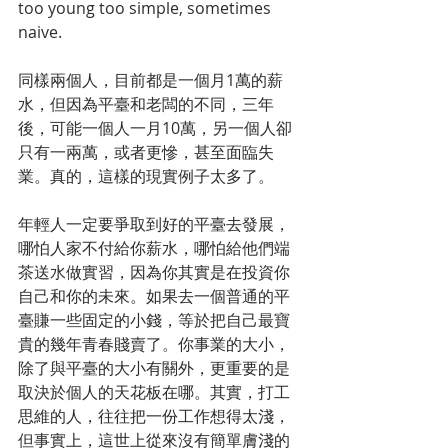
too young too simple, sometimes 
naive.
同樣兩個人，目前都是一個月1萬的薪
水，但因為平臺和老闆的不同，三年
後，可能一個人一月10萬，另一個人卻
只有一兩萬，或者更慘，甚至面臨失
業。真的，這樣的現實例子太多了。
年輕人一定要爭取到好的平臺去發展，
哪怕人家不付給你薪水，哪怕給他們端
茶送水做實習，因為你其實是在投資你
自己和你的未來。如果去一個普通的平
臺賺一些固定的小錢，等於把自己最寶
貴的幾年青春賤賣了。你事業的大小，
除了與平臺的大小有關外，更重要的是
取決於個人的天花板在哪。其實，打工
思維的人，往往把一份工作想得太淺，
但事實上，這世上從來沒有簡單膚淺的