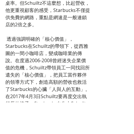
桌率。但Schuiltz不這麼想，比起營收，
他更重視顧客的感受，Starbucks不僅提
供免費的網路，重點是網速是一般連鎖
店的2倍之多。
 透過強調明確的「核心價值」，
Starbucks在Schuiltz的帶領下，從西雅
圖的一間小咖啡店，變成咖啡業的傳
說。在度過2006-2008曾經迷失企業價
值的危機，Schuiltz帶領員工一同找回所
遺失的「核心價值」，把員工當作夥伴
的領導方式下，創造高額的營收也救活
了Starbucks的心臟「人與人的互動」。
在2017年4月3日Schuiltz要再度交出執
行長的棒子，Starbucks在失去Schuiltz
後，還能堅守「以顧客為主」的核心價
值嗎？還是會再度陷入危機？
標記：
market trend