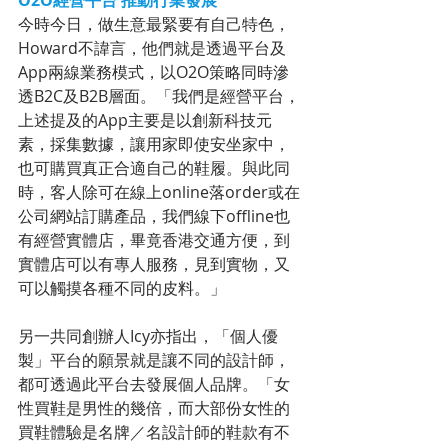
O2O經營平台 推動行業發展
今時今日，做生意最緊要有自己特色，
Howard不諱言，他們就是透過平台及
App兩線業務模式，以O2O策略同時滲
透B2C及B2B層面。「我們是經營平台，
上述提及的App主要是以創新科技元
素，採集數據，讓用家即使安坐家中，
也可購買真正合適自己的鞋履。與此同
時，客人除可在線上online落order或在
公司網站訂購產品，我們線下offline也
有經營實體店，畢竟香港交通方便，到
實體店可以有專人服務，見到實物，又
可以觸摸各種不同的皮料。」
另一共同創辦人Icy亦指出，「個人優
製」平台的願景就是讓不同的設計師，
都可透過此平台去發展個人品牌。「女
性買鞋是男性的幾倍，而大部份女性的
買鞋體驗是名牌／名設計師的鞋款有不