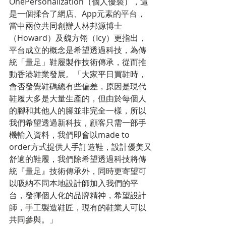
OnePersonalization（個人優製），這
是一個揉合了網店、App元素的平台，
當中兩位共同創辦人林邦源博士
（Howard）及魏方翎（Icy）更指出，
平台成立的概念是希望透過科技，為傳
統「量足」鞋履製作技術傳承，從而推
動香港鞋業發展。「大家平日買鞋時，
會否發覺鞋碼總有些偏差，原因是現代
鞋履大多是大量生產的，但由於每個人
的腳和其他人的腳並非完全一樣，所以
我們希望透過新科技，顧客只需一部手
機輸入資料，我們即會以made to 
order方式提供人手訂造鞋，設計優美又
舒適的鞋履，我們除希望透過科技將傳
統『量足』技術傳承外，同時更寄望可
以吸納不同本地設計師加入我們的平
台，發揮個人化的品牌精神，希望設計
師，手工製造鞋匠，現有的鞋業人可以
共同參與。」