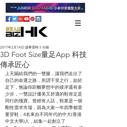
2017年2月14日
讀畢需時 5 分鐘
3D Foot Size量足App 科技
傳承匠心
上天賜給我們的一雙腿，讓我們走出了
自己的命運之路，所謂千里之行，始於
足下，無論你距離夢想中的彼岸還有多
少步，一雙設計優美又舒適的鞋肯定是
同行的瑰寶。曾經有人話，鞋業是一個
剛性需求市場，因為大家一年四季都需
要穿鞋，4名來自不同年代的中大(香港
中文大學)人，結集一起創立了