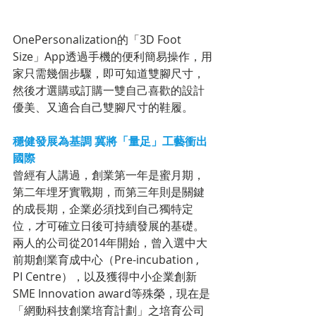
OnePersonalization的「3D Foot 
Size」App透過手機的便利簡易操作，用
家只需幾個步驟，即可知道雙腳尺寸，
然後才選購或訂購一雙自己喜歡的設計
優美、又適合自己雙腳尺寸的鞋履。
穩健發展為基調 冀將「量足」工藝衝出
國際
曾經有人講過，創業第一年是蜜月期，
第二年埋牙實戰期，而第三年則是關鍵
的成長期，企業必須找到自己獨特定
位，才可確立日後可持續發展的基礎。
兩人的公司從2014年開始，曾入選中大
前期創業育成中心（Pre-incubation , 
PI Centre），以及獲得中小企業創新
SME Innovation award等殊榮，現在是
「網動科技創業培育計劃」之培育公司