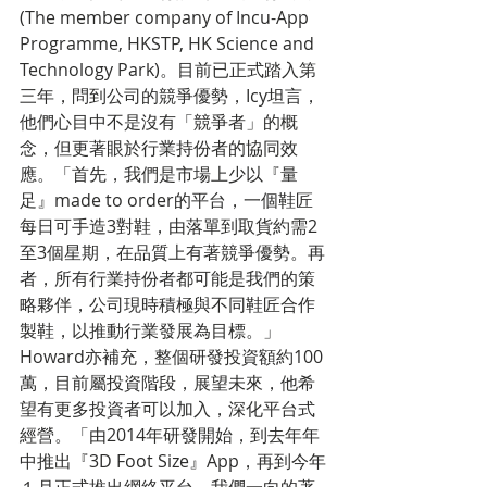
(The member company of Incu-App 
Programme, HKSTP, HK Science and 
Technology Park)。目前已正式踏入第
三年，問到公司的競爭優勢，Icy坦言，
他們心目中不是沒有「競爭者」的概
念，但更著眼於行業持份者的協同效
應。「首先，我們是市場上少以『量
足』made to order的平台，一個鞋匠
每日可手造3對鞋，由落單到取貨約需2
至3個星期，在品質上有著競爭優勢。再
者，所有行業持份者都可能是我們的策
略夥伴，公司現時積極與不同鞋匠合作
製鞋，以推動行業發展為目標。」
Howard亦補充，整個研發投資額約100
萬，目前屬投資階段，展望未來，他希
望有更多投資者可以加入，深化平台式
經營。「由2014年研發開始，到去年年
中推出『3D Foot Size』App，再到今年