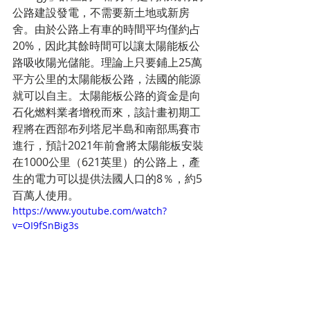
公路建設發電，不需要新土地或新房
舍。由於公路上有車的時間平均僅約占
20%，因此其餘時間可以讓太陽能板公
路吸收陽光儲能。理論上只要鋪上25萬
平方公里的太陽能板公路，法國的能源
就可以自主。太陽能板公路的資金是向
石化燃料業者增稅而來，該計畫初期工
程將在西部布列塔尼半島和南部馬賽市
進行，預計2021年前會將太陽能板安裝
在1000公里（621英里）的公路上，產
生的電力可以提供法國人口的8％，約5
百萬人使用。
https://www.youtube.com/watch?
v=OI9fSnBig3s