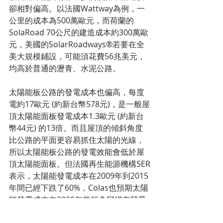
卻相對偏高。以法國Wattway為例，一
公里的成本為500萬歐元，而荷蘭的
SolaRoad 70公尺的建造成本約300萬歐
元，美國的SolarRoadways®若要在全
美大規模鋪設，可能須花費56兆美元，
均高於普通的瀝青、水泥公路。
太陽能板公路的發電成本也偏高，每度
電約17歐元 (約新台幣578元)，是一般屋
頂太陽能面板發電成本1.3歐元 (約新台
幣44元) 的13倍。而且屋頂的傾斜角度
比公路的平面更容易抓住太陽的光線，
所以太陽能板公路的發電效能會低於屋
頂太陽能面板。但法國再生能源機構SER
表示，太陽能發電成本在2009年到2015
年間已經下跌了60%，Colas也預期太陽
能發電成本在2020年前就會變得有競爭
力，屆時太陽能板公路發電成本偏高的