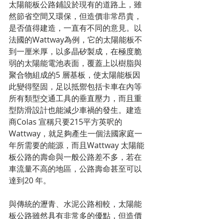
太陽能板公路鋪設於現有的道路上，雖
然節省空間又環保，但造價非常昂貴，
是否值得建造，一直有不同的意見。以
法國的Wattway為例，它的太陽能板不
到一厘米厚，以多晶矽製成，在極度脆
弱的太陽能電池表面，覆蓋上以樹脂與
聚合物組成的5 層基板，使太陽能板因
此變得堅固，足以抵禦包括卡車在內等
所有類型交通工具的垂直壓力，而且重
型防滑設計也能減少車禍的發生。建造
商Colas 宣稱只要215平方英呎的
Wattway，就足夠產生一個法國家庭一
年所需要的能源，而且Wattway 太陽能
板公路的壽命與一般公路差不多，若在
車流量不高的地區，公路壽命甚至可以
達到20 年。
與傳統的瀝青、水泥公路相較，太陽能
板公路雖然具有非常多的優點，但造價