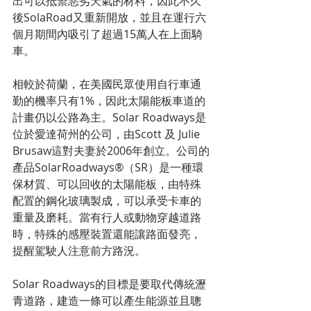
出可以抵禦惡劣天氣的材料，因此不久
後SolaRoad又重新開放，並且在運行六
個月期間內吸引了超過15萬人在上面騎
車。
相較於荷蘭，在美國民眾使用自行車通
勤的機率只有1%，因此太陽能板車道的
計畫仍以公路為主。Solar Roadways是
位於愛達荷州的公司，由Scott 及 Julie 
Brusaw這對夫妻於2006年創立。公司的
產品SolarRoadways®（SR）是一種環
保材質、可以回收的太陽能板，由特殊
配置的鋼化玻璃製成，可以承受卡車的
重量及磨耗。當有行人或動物穿越道路
時，特殊的感壓裝置還能讓路面發亮，
提醒駕駛人注意前方路況。
Solar Roadways的目標是要取代傳統瀝
青道路，建造一條可以產生能源並且聰