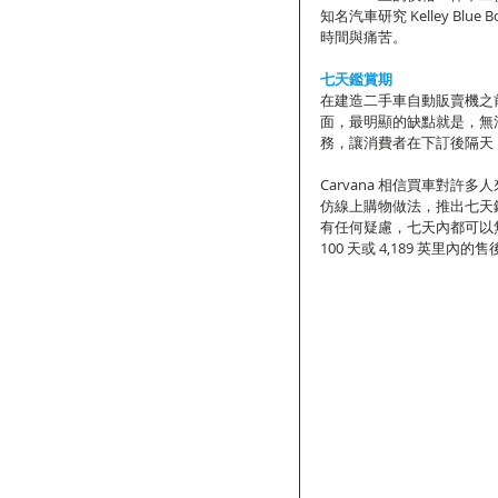
知名汽車研究 Kelley Bl
時間與痛苦。
七天鑑賞期
在建造二手車自動販賣機之前
面，最明顯的缺點就是，無法
務，讓消費者在下訂後隔天
Carvana 相信買車對
仿線上購物做法，推出七天
有任何疑慮，七天內都可以無
100 天或 4,189 英里