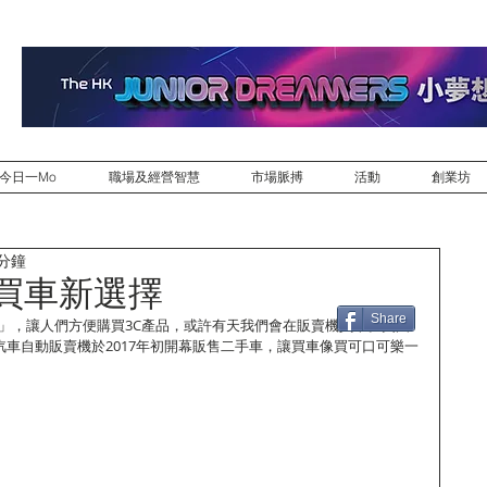
今日一Mo
職場及經營智慧
市場脈搏
活動
創業坊
 分鐘
 買車新選擇
Share
機」，讓人們方便購買3C產品，或許有天我們會在販賣機買車。美國
三個汽車自動販賣機於2017年初開幕販售二手車，讓買車像買可口可樂一