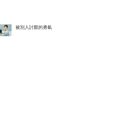
被別人討厭的勇氣