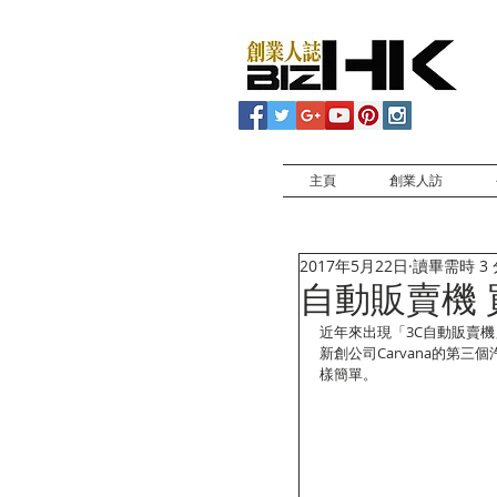
主頁
創業人訪
2017年5月22日
讀畢需時 3
自動販賣機
近年來出現「3C自動販賣
新創公司Carvana的第
樣簡單。