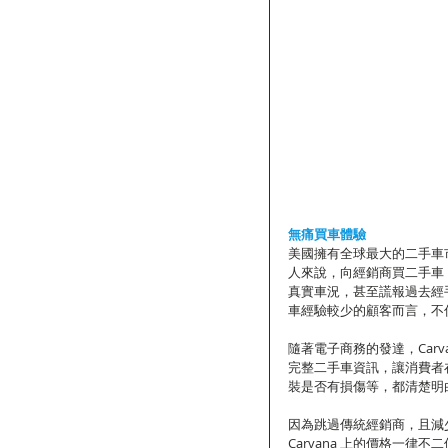
無痛買車體驗
美國擁有全球最大的二手車
人來說，向經銷商買二手車
真實車況，甚至謊報過去經
車經驗較少的顧客而言，不
隨著電子商務的發達，Car
完整二手車資訊，讓消費者
裝是否有損傷等，都清楚明
因為跳過傳統經銷商，且減少
Carvana 上的價格一