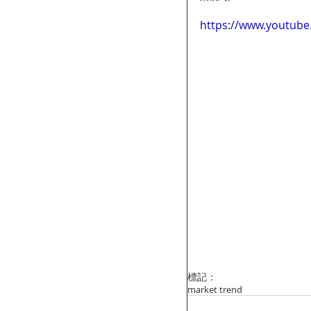
https://www.youtub
標記：
market trend