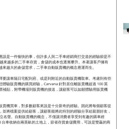
，買車應該是一件愉快的事，但許多人與二手車經銷商打交道的經驗卻是不
a 購入越來越多的二手車存貨，倉儲的成本也逐漸攀升。本著讓客戶擁有
越來越大的倉儲需求，二手車自動販賣機的概念應運而生。
擇要讓車隔日宅配到府、或是到附近的自動販賣機取車。考慮到有些
驗販賣機的購買經驗，Carvana 針對居住離販賣機超過 100 英
的機票補貼，附帶機場到販賣機的接送，讓顧客可以如願體驗用販賣機
在自動販賣機買車，對多數顧客來說是十分新奇的經驗。因此將每個顧客從
，並將檔案提供給顧客，讓顧客能將此特別的經驗分享給親朋好友，
廣告、建立名聲。自動販賣機的概念，不僅讓消費者享受到有趣的購車經
以將 30 台車收納在兩英畝的土地上，節省存貨倉儲費用，可說是雙贏的商