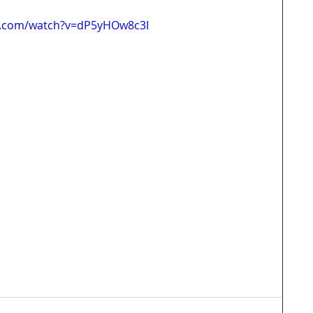
e.com/watch?v=dP5yHOw8c3I