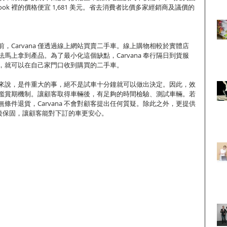
ue Book 裡的價格便宜 1,681 美元。省去消費者比價多家經銷商及議價的
，Carvana 僅透過線上網站買賣二手車。線上購物相較於實體店
馬上拿到產品。為了最小化這個缺點，Carvana 奉行隔日到貨服
，就可以在自己家門口收到購買的二手車。
許多人來說，是件重大的事，絕不是試車十分鐘就可以做出決定。因此，效
鑑賞期機制。讓顧客取得車輛後，有足夠的時間檢驗、測試車輛。若
條件退貨，Carvana 不會對顧客提出任何質疑。除此之外，更提供
內的售後保固，讓顧客能對下訂的車更安心。