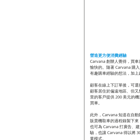
營造更方便消費經驗
Carvana 創辦人覺得
愉快的。隨著 Carvan
有趣購車經驗的想法，加上
顧客在線上下訂單後，可選
顧客居住於偏遠地區、但又想體
里的客戶提供 200 美元
買車。
此外，Carvana 知道
販賣機取車的過程錄製下來
也可為 Carvana 打
驗，也讓 Carvana 得
業模式。