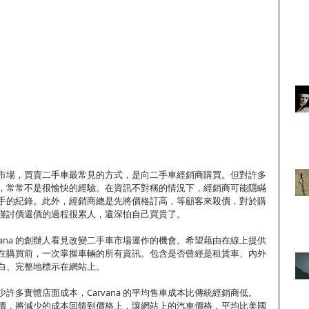
市場，買賣二手車最常見的方式，是向二手車經銷商購買。但對許多
，常常不是很愉快的經驗。在資訊不對稱的情況下，經銷商可能隱瞞
手的紀錄。此外，經銷商總是先將價格訂高，等顧客來殺價，對於購
僅討價還價的過程很累人，還深怕自己買貴了。
vana 的創辦人看見改變二手車市場運作的機會。希望藉由在線上提供
在購買前，一次掌握車輛的所有資訊。包含是否曾經是租賃車、內外
白、完整地標示在網站上。
許多實體店面成本，Carvana 的平均售車成本比傳統經銷商低。
律不二價，將減少的成本回饋到價格上，讓網站上的汽車價格，平均比美國