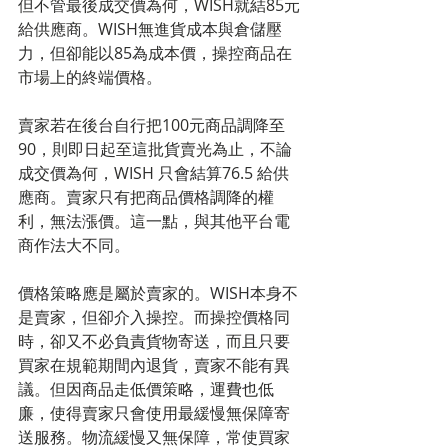
但不管最後成交價為何，WISH就結85元
給供應商。WISH無進貨成本與倉儲壓
力，但卻能以85為成本價，操控商品在
市場上的終端價格。
賣家若在後台自行把100元商品調降至
90，則即日起至這批貨賣光為止，不論
成交價為何，WISH 只會結算76.5 給供
應商。賣家只有把商品價格調降的權
利，無法漲價。這一點，與其他平台電
商作法大不同。
價格策略應是屬於賣家的。WISH本身不
是賣家，但卻介入操控。而操控價格同
時，卻又不必負責貨物寄送，而且只要
買家在規範期間內退貨，賣家不能有異
議。但因商品走低價策略，運費也低
廉，使得賣家只會使用最緩慢無保障寄
送服務。物流緩慢又無保障，常使買家