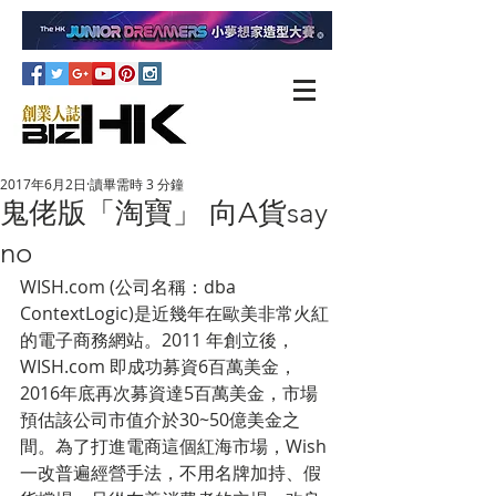
2017年6月2日
讀畢需時 3 分鐘
鬼佬版「淘寶」 向A貨say
no
WISH.com (公司名稱：dba 
ContextLogic)是近幾年在歐美非常火紅
的電子商務網站。2011 年創立後，
WISH.com 即成功募資6百萬美金，
2016年底再次募資達5百萬美金，市場
預估該公司市值介於30~50億美金之
間。為了打進電商這個紅海市場，Wish
一改普遍經營手法，不用名牌加持、假