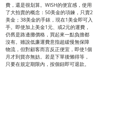
費，還是很划算。WISH的便宜感，使用
了大拍賣的概念：50美金的項鍊，只賣2
美金；38美金的手錶，現在1美金即可入
手。即使加上美金1元、或2元的運費，
仍舊是路邊攤價格，買起來一點負擔都
沒有。雖說低廉運費意指超緩慢無保障
物流，但對顧客而言反正便宜，即使1個
月才到貨亦無妨。若是下單後懶得等，
只要在規定期限內，按個鈕即可退款。