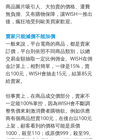
商品圖片吸引人、大拍賣的價格、運費
無負擔、又有購物保障，讓WISH一推出
後，瘋狂地受到歐美買家歡迎。
賣家只能減價不能加價
一般來說，平台電商的商品，都是賣家
訂價，平台則依照不同商品類別，以總
交易金額抽取一定比例佣金。WISH在佣
金計算上，相對簡單，一律是15%，賣
出100元，WISH會抽走15元，結算85元
給賣家。
但事實上，在商品成交價部分，賣家不
一定能100%掌控，因為WISH會不斷調
整售價來刺激消費者購物欲。例如供應
商有個商品想賣100元，在後台以100元
上架，顧客看到的價格可能是原價
1000，殺至110；或原價999，殺至99。