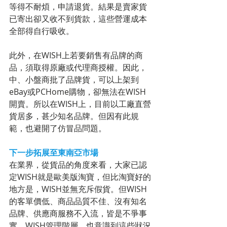
等得不耐煩，申請退貨。結果是賣家貨
已寄出卻又收不到貨款，這些營運成本
全部得自行吸收。
此外，在WISH上若要銷售有品牌的商
品，須取得原廠或代理商授權。因此，
中、小盤商批了品牌貨，可以上架到
eBay或PCHome購物，卻無法在WISH
開賣。所以在WISH上，目前以工廠直營
貨居多，甚少知名品牌。但因有此規
範，也避開了仿冒品問題。
下一步拓展至東南亞市場
在業界，從貨品的角度來看，大家已認
定WISH就是歐美版淘寶，但比淘寶好的
地方是，WISH並無充斥假貨。但WISH
的客單價低、商品品質不佳、沒有知名
品牌、供應商服務不入流，皆是不爭事
實。WISH管理階層，也意識到這些狀況