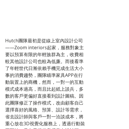
Hutch團隊最初是從線上室內設計公司
——Zoom interiors起家，服務對象主
要以預算有限的年輕族群為主，收費相
較其他設計公司也較為低廉。而後看準
了年輕世代日漸依賴手機完成生活大小
事的消費趨勢，團隊瞄準家具APP在行
動裝置上的商機，然而，一對一的互動
模式成本過高，而且比起紙上談兵，多
數的客戶更偏好直接看到設計圖稿。因
此團隊修正了操作模式，改由顧客自己
選擇喜好的風格、預算、設計等需求，
省去設計師與客戶一對一洽談成本，將
重心放在3D視覺化服務上，透過行動裝