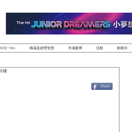
今日一Mo
職場及經營智慧
市場脈搏
活動
創業坊
 分鐘
Share