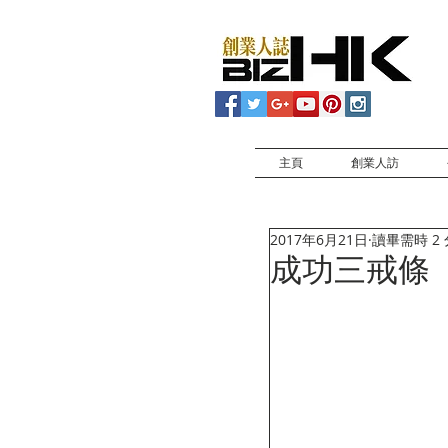
主頁
創業人訪
2017年6月21日
讀畢需時 2
成功三戒條