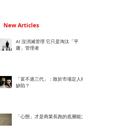
New Articles
AI 沒消滅管理 它只是淘汰「平
庸」管理者
「富不過三代」：敗於市場定人格
缺陷？
「心態」才是商業長跑的底層能力