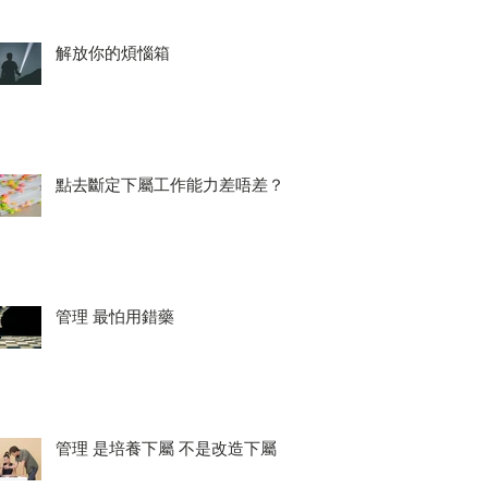
解放你的煩惱箱
點去斷定下屬工作能力差唔差？
管理 最怕用錯藥
管理 是培養下屬 不是改造下屬