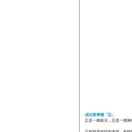
成功要學懂「忍」
忍是一種眼光，忍是一種胸
忍有時是怯懦的表現，有時