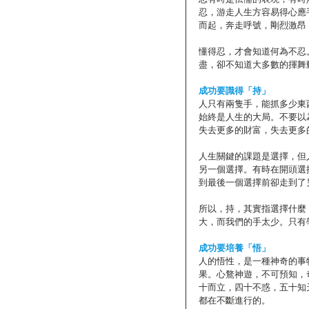
忍，游走人生方容易得心應
而起，奔走呼號，剛烈激昂
懂得忍，才會知道何為不忍
盡，卻不知道大多數的揮舞
成功要識得「持」
人只有兩隻手，能抓多少東
始終是人生的大局。不要以
失去更多的財富，失去更多
人生關鍵的課題是選擇，但
另一個選擇。有時在開頭選
到最後一個選擇前卻走到了
所以，持，其實指選擇什麼
大，而我們的手太少。只有
成功要培養「悟」
人的悟性，是一種神奇的事
果。心鶩神遊，不可預知，
十而立，四十不惑，五十知
都在不斷進行的。