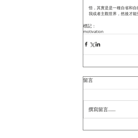
悟，其實是是一種自省和自
我或者主觀世界，然後才能
標記：
motivation
留言
撰寫留言......