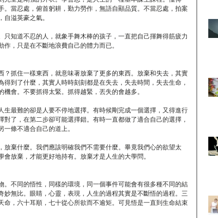
手。當忍處，俯首躬耕，勤力勞作，無語自顯品質。不當忍處，拍案
，自溢英豪之氣。
。只知道不忍的人，就象手舞木棒的孩子，一直把自己揮舞得筋疲力
動作，只是在不斷地浪費自己的體力而已。
西？抓住一樣東西，就意味著放棄了更多的東西。放棄和失去，其實
為得到了什麼，其實人時時刻刻都是在失去，失去時間，失去生命，
的機會。不要抓得太緊。抓得越緊，丟失的會越多。
人生最難的卻是人要不停地選擇。有時候剛完成一個選擇，又得進行
擇對了，在第二步卻可能選擇錯。有時一直都做了適合自己的選擇，
另一條不適合自己的道上。
，放棄什麼。我們應該明確我們不需要什麼。畢竟我們心的欲望太
學會放棄，才能更好地持有。放棄才是人生的大學問。
物。不同的悟性，同樣的環境，同一個事件可能會有很多種不同的結
奇妙無比。眼睛，心靈，表現，人生的過程其實是不斷悟的過程。三
天命，六十耳順，七十從心所欲而不逾矩。可見悟是一直到生命結束