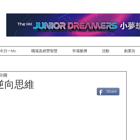
今日一Mo
職場及經營智慧
市場脈搏
活動
創業坊
 分鐘
逆向思維
Share