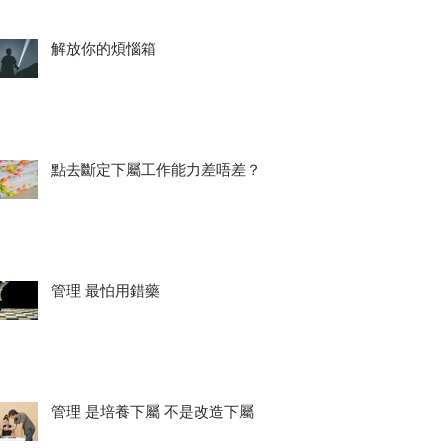
解放你的煩惱箱
點去斷定下屬工作能力差唔差？
管理 最怕用錯藥
管理 是培養下屬 不是改造下屬