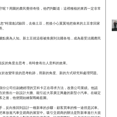
守呢？周圍的農民覺得奇怪，他們判斷道：這裡種植的東西一定非常
疏忽”時溜進試驗田，去偷土豆，然後小心翼翼地把偷來的土豆拿回家
弄。
優點廣為人知。新土豆就這樣被推廣到法國各地，成為最受法國農民
從相反的角度去思考，有時會有出人意料的效果。
就在於改變常規的思考軌跡，用新的角度、新的方式研究和處理問題。
一個分公司任副總經理的艾科卡正在尋求方法，改善公司業績。他認
在於推出一款設計大膽、能引起大眾廣泛興趣的新型小汽車。在確定
客之後，他便開始繪製戰略藍圖。
手，反向推回到設計一種新車的步驟：顧客買車的惟一途徑是試車。
把車放進汽車交易商的展室中。吸引交易商的辦法是對新車進行大規