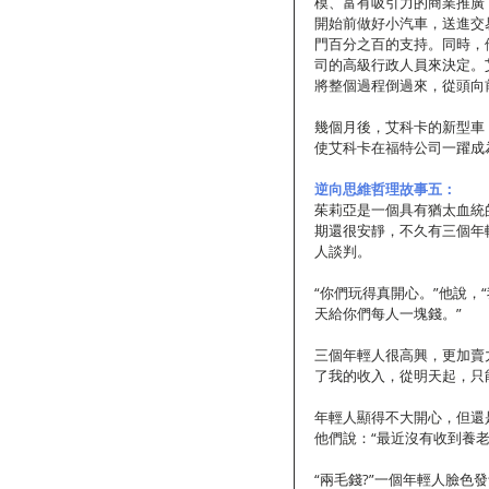
模、富有吸引力的商業推廣
開始前做好小汽車，送進交
門百分之百的支持。同時，
司的高級行政人員來決定。
將整個過程倒過來，從頭向
幾個月後，艾科卡的新型車
使艾科卡在福特公司一躍成
逆向思維哲理故事五：
茱莉亞是一個具有猶太血統
期還很安靜，不久有三個年
人談判。　　
“你們玩得真開心。”他說
天給你們每人一塊錢。”　
三個年輕人很高興，更加賣
了我的收入，從明天起，只
年輕人顯得不大開心，但還
他們說：“最近沒有收到養老
“兩毛錢?”一個年輕人臉色