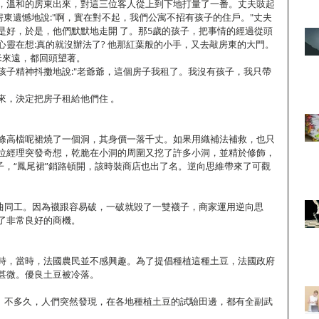
，溫和的房東出來，對這三位客人從上到下地打量了一番。丈夫豉起
?"房東遺憾地說:"啊，實在對不起，我們公寓不招有孩子的住戶。"丈夫
是好，於是，他們默默地走開 了。那5歲的孩子，把事情的經過從頭
心靈在想:真的就沒辦法了? 他那紅葉般的小手，又去敲房東的大門。
米來遠，都回頭望著。
孩子精神抖擻地說:"老爺爺，這個房子我租了。我沒有孩子，我只帶
來，決定把房子租給他們住 。
條高檔呢裙燒了一個洞，其身價一落千丈。如果用織補法補救，也只
位經理突發奇想，乾脆在小洞的周圍又挖了許多小洞，並精於修飾，
子，“鳳尾裙”銷路頓開，該時裝商店也出了名。逆向思維帶來了可觀
異曲同工。因為襪跟容易破，一破就毀了一雙襪子，商家運用逆向思
了非常良好的商機。
時，當時，法國農民並不感興趣。為了提倡種植這種土豆，法國政府
甚微。優良土豆被冷落。
”。不多久，人們突然發現，在各地種植土豆的試驗田邊，都有全副武