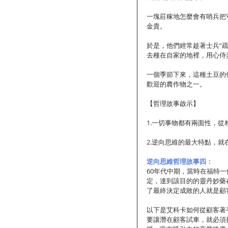
一塊莊稼地怎麼會有哨兵把
金貴。
於是，他們經常趁著士兵“
去種在自家的地裡，用心侍
一個季節下來，這種土豆的
歡迎的農作物之一。
【哲理故事啟示】
1.一切事物都有兩面性，
2.逆向思維的最大特點，
逆向思維哲理故事四：
60年代中期，當時在福特
定，達到該目的的靈丹妙藥
了最終決定成敗的人就是顧
以下是艾科卡如何從顧客著
要讓潛在顧客試車，就必須