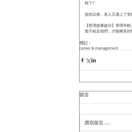
幹了!”
從此以後，老人又過上了安
【哲理故事啟示】管理年輕
面子給足他們，才能將其控
標記：
career & management
留言
撰寫留言......