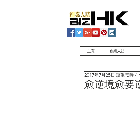
主頁
創業人訪
2017年7月25日
讀畢需時 4
愈逆境愈要