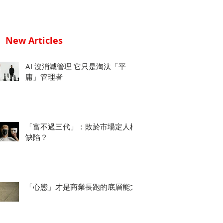
New Articles
AI 沒消滅管理 它只是淘汰「平
庸」管理者
「富不過三代」：敗於市場定人格
缺陷？
「心態」才是商業長跑的底層能力