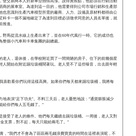
，使交易商本人對新車型熱情高漲。說得實際點，他必須在行銷活動
易商的展車室。為達到這一目的，他需要得到公司市場行銷和生產部
他也意識到生產汽車模型所需的廠商、人力、設備及原材料都得由公
艾科卡一個不漏地確定了為達到目標必須徵求同意的人員名單後，就
前推進。
，野馬從流水線上生產出來了，並在60年代風行一時。它的成功也
為整個小汽車和卡車集團的副總裁。
的老人，退休後，在學校附近買了一間簡陋的房子。住下的前幾個星
輕人開始在附近踢垃圾桶鬧著玩。老人受不了這些噪音，出去跟年輕
，“我喜歡看你們玩得這樣高興。如果你們每天都來踢垃圾桶，我將每
力地表演“足下功夫”。不料三天后，老人憂愁地說：“通貨膨脹減少
能給你們每人五毛錢了。”　
是接受了老人的條件。他們每天繼續去踢垃圾桶。一周後，老人又對
金支票，對不起，每天只能給兩毛了。” 　　
發青，“我們才不會為了區區兩毛錢浪費寶貴的時間在這裡表演呢，不