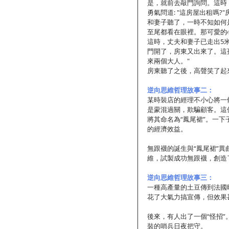
是，就前去敲門詢問。這時
勇氣問道: "這房屋出租嗎
和妻子聽了，一時不知如何
至尾都看在眼裡。那可愛的
這時，丈夫和妻子已走出5
門開了，房東又出來了。這
來兩個大人。"
房東聽了之後，高聲笑了起
逆向思維哲理故事二：
某時裝店的經理不小心將一
是蒙混過關，欺騙顧客。這
將其命名為“鳳尾裙”。一下
的經濟效益。
無跟襪的誕生與“鳳尾裙”
維，試製成功無跟襪，創造
逆向思維哲理故事三：
一種高產量的土豆傳到法國
花了大氣力搞宣傳，但效果
後來，有人出了一個“怪招
裝的哨兵日夜把守。