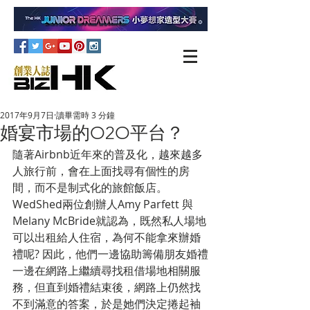
2017年9月7日
讀畢需時 3 分鐘
婚宴市場的O2O平台？
隨著Airbnb近年來的普及化，越來越多
人旅行前，會在上面找尋有個性的房
間，而不是制式化的旅館飯店。
WedShed兩位創辦人Amy Parfett 與 
Melany McBride就認為，既然私人場地
可以出租給人住宿，為何不能拿來辦婚
禮呢? 因此，他們一邊協助籌備朋友婚禮
一邊在網路上繼續尋找租借場地相關服
務，但直到婚禮結束後，網路上仍然找
不到滿意的答案，於是她們決定捲起袖