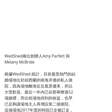
WedShed兩位創辦人Amy Parfett 與 
Melany McBride
根據WedShed 統計，目前最受熱門的結
婚場地位於紐西蘭的南海岸邊的私人後
院，因為場地離海近且風景優美，所以
大受歡迎。最近一年內已在那舉辦過52
場婚禮，而出租場地得到的收益，也早
已足夠讓場地主人再增設第二個後院。
這個場地2017年度的時段已全被訂走，