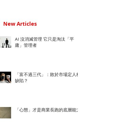
New Articles
AI 沒消滅管理 它只是淘汰「平
庸」管理者
「富不過三代」：敗於市場定人格
缺陷？
「心態」才是商業長跑的底層能力