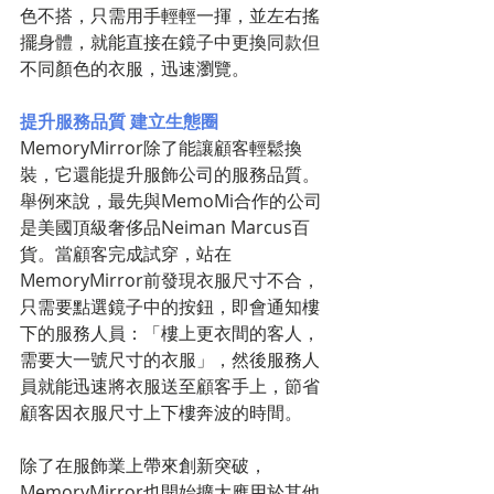
色不搭，只需用手輕輕一揮，並左右搖
擺身體，就能直接在鏡子中更換同款但
不同顏色的衣服，迅速瀏覽。
提升服務品質 建立生態圈
MemoryMirror除了能讓顧客輕鬆換
裝，它還能提升服飾公司的服務品質。
舉例來說，最先與MemoMi合作的公司
是美國頂級奢侈品Neiman Marcus百
貨。當顧客完成試穿，站在
MemoryMirror前發現衣服尺寸不合，
只需要點選鏡子中的按鈕，即會通知樓
下的服務人員：「樓上更衣間的客人，
需要大一號尺寸的衣服」，然後服務人
員就能迅速將衣服送至顧客手上，節省
顧客因衣服尺寸上下樓奔波的時間。
除了在服飾業上帶來創新突破，
MemoryMirror也開始擴大應用於其他