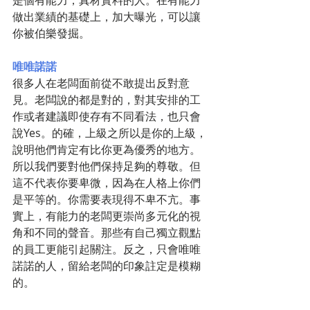
是個有能力，真材實料的人。在有能力
做出業績的基礎上，加大曝光，可以讓
你被伯樂發掘。
唯唯諾諾
很多人在老闆面前從不敢提出反對意
見。老闆說的都是對的，對其安排的工
作或者建議即使存有不同看法，也只會
說Yes。的確，上級之所以是你的上級，
說明他們肯定有比你更為優秀的地方。
所以我們要對他們保持足夠的尊敬。但
這不代表你要卑微，因為在人格上你們
是平等的。你需要表現得不卑不亢。事
實上，有能力的老闆更崇尚多元化的視
角和不同的聲音。那些有自己獨立觀點
的員工更能引起關注。反之，只會唯唯
諾諾的人，留給老闆的印象註定是模糊
的。