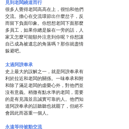
見到老闆繞道而行
很多人覺得老闆高高在上，很怕和他們
交流。擔心在交流環節出什麼岔子，反
而留下負面印象。你想想老闆下面那麼
多員工，如果你總是躲在一旁的話，人
家又怎麼可能額外注意到你呢？你想讓
自己成為被遺忘的角落嗎？那你就盡情
躲避吧。
太過阿諛奉承
史上最大的誤解之一，就是阿諛奉承有
利於拉近和老闆的關係。一味奉承和附
和除了滿足老闆的虛榮心外，對他們並
沒有意義。稍微有點水準的老闆，需要
的是有見識並且誠實可靠的人。他們知
道阿諛奉承的話聽聽也就罷了，但絕不
會因此而器重一個人。
永遠等待被動交流