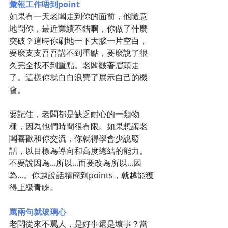
彙報工作唔到point
如果有一天老闆走到你的面前，他隨意
地問你，最近業績不錯啊，你做了什麼
突破？這時你刷地一下大腦一片空白，
要麼支支吾吾講不到重點，要麼說了很
久完全找不到重點。老闆皺著眉頭走
了。這樣你就白白浪費了展示自己的機
會。
要記住，老闆都是缺乏耐心的一類物
種，因為他們時間很有限。如果想讓老
闆喜歡和你交流，你就得學會少說廢
話，以目標為導向和高度總結的能力。
不要說因為...所以...而要改為所以...因
為...。你越說話精簡到points，就越能獲
得上級青睞。
罵兩句就玻璃心
老闆從來不罵人，是好事還是壞事？當