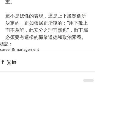
重。
這不是奴性的表現，這是上下級關係所
決定的，正如張居正所說的：“用下敬上
而不為諂，此安分之理宜然也”，做下屬
必須要有這樣的職業道德和政治素養。
標記：
career & management
留言
撰寫留言......