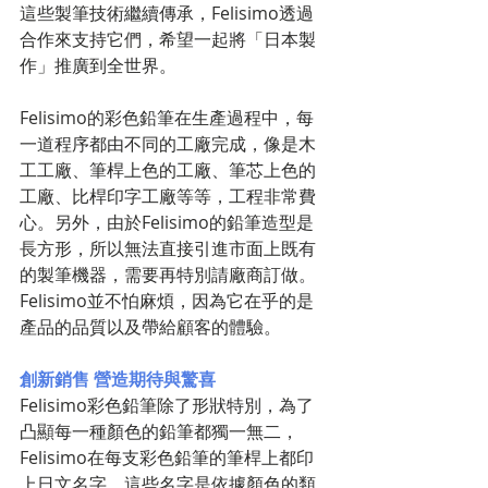
這些製筆技術繼續傳承，Felisimo透過
合作來支持它們，希望一起將「日本製
作」推廣到全世界。
Felisimo的彩色鉛筆在生產過程中，每
一道程序都由不同的工廠完成，像是木
工工廠、筆桿上色的工廠、筆芯上色的
工廠、比桿印字工廠等等，工程非常費
心。另外，由於Felisimo的鉛筆造型是
長方形，所以無法直接引進市面上既有
的製筆機器，需要再特別請廠商訂做。
Felisimo並不怕麻煩，因為它在乎的是
產品的品質以及帶給顧客的體驗。
創新銷售 營造期待與驚喜
Felisimo彩色鉛筆除了形狀特別，為了
凸顯每一種顏色的鉛筆都獨一無二，
Felisimo在每支彩色鉛筆的筆桿上都印
上日文名字。這些名字是依據顏色的類