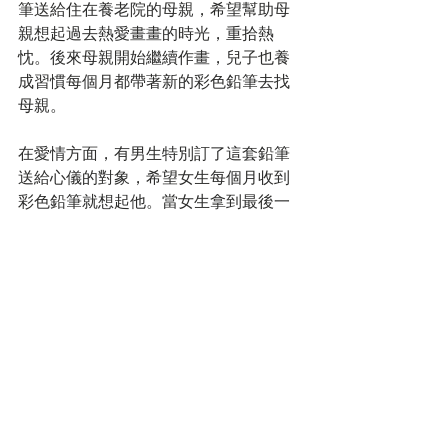
筆送給住在養老院的母親，希望幫助母
親想起過去熱愛畫畫的時光，重拾熱
忱。後來母親開始繼續作畫，兒子也養
成習慣每個月都帶著新的彩色鉛筆去找
母親。
在愛情方面，有男生特別訂了這套鉛筆
送給心儀的對象，希望女生每個月收到
彩色鉛筆就想起他。當女生拿到最後一
套彩色鉛筆，成功收集到500支時，他們
兩人一起走進禮堂結婚。
看似普通的鉛筆，在Felisimo精心的研
究和創新的銷售模式之下，成功為這500
支彩色鉛筆賦予「獨特」的意義。與其
說Felisimo在販售彩色鉛筆，它更像是
賣給顧客「連續性」的期待和驚喜。
標記：
market trend