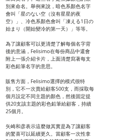
別來命名。舉例來說，暗色系顏色名字
會叫「星のない空（沒有星星的夜
空）」、冷色系顏色會叫「凍える1日の
始まり（開始變冷的第一天）」等等。
為了讓顧客可以更清楚了解每個名字背
後的意涵，Felisimo在每份商品中還會
附上一張介紹卡片，上面清楚寫著每支
彩色鉛筆名字的意思。
販售方面，Felisimo選擇的模式很特
別，它不一次賣給顧客500支，而採取每
個月設定不同主題的顏色，然後固定提
供20支該主題的彩色鉛筆給顧客，持續
25個月。
矢崎和彦表示這麼做其實是為了讓顧客
的驚喜可以延續更久。當顧客一次性拿