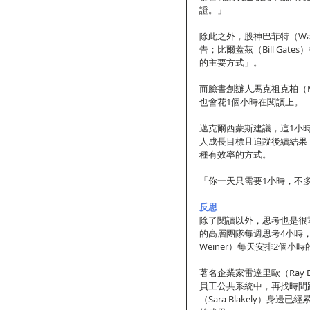
證。」
除此之外，股神巴菲特（Warr
告；比爾蓋茲（Bill Ga
的主要方式」。
而臉書創辦人馬克祖克柏（Mar
也會花1個小時在閱讀上。
邁克爾西蒙斯建議，這1小
人成長目標且追蹤後續結果
種有效率的方式。
「你一天只需要1小時，不
反思
除了閱讀以外，思考也是很重要
的高層團隊每週思考4小時，而
Weiner）每天安排2個小
著名企業家雷達里歐（Ray
員工公共系統中，再找時間
（Sara Blakely）