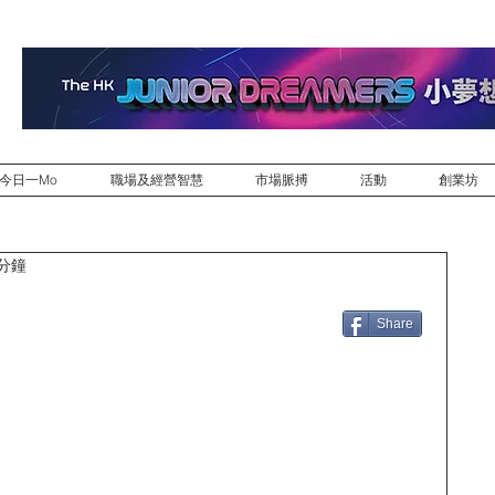
今日一Mo
職場及經營智慧
市場脈搏
活動
創業坊
 分鐘
Share