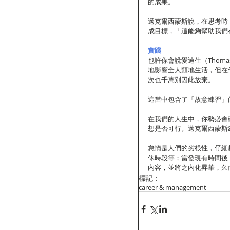
的成果。
邁克爾西蒙斯說，在思考時
成目標，「這能夠幫助我們
實踐
也許你會說愛迪生（Thoma
地影響全人類地生活，但在
次也千萬別因此放棄。
這當中包含了「故意練習」
在我們的人生中，你勢必會
想是否可行。邁克爾西蒙斯
怠惰是人們的劣根性，仔細
休時段等；當發現有時間後
內容，並將之內化昇華，久
標記：
career & management