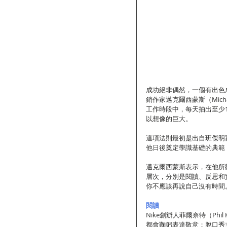
成功絕非偶然，一個有出色
銷作家邁克爾西蒙斯（Mich
工作時段中，每天抽出至少
以想像的巨大。
這項法則最初是出自班傑明富蘭
他日後奠定學識基礎的典範
邁克爾西蒙斯表示，在他所
層次，分別是閱讀、反思和
你不應該再說自己沒有時間
閱讀
Nike創辦人菲爾奈特（Ph
都會鞠躬表達敬意；脫口秀主持