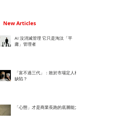
New Articles
AI 沒消滅管理 它只是淘汰「平
庸」管理者
「富不過三代」：敗於市場定人格
缺陷？
「心態」才是商業長跑的底層能力