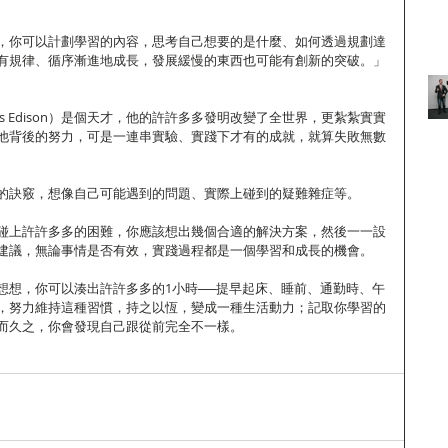
，你可以計劃學習的內容，思考自己想要的是什麼、如何透過規劃達
有規律、循序漸進地成長，發展緩慢的東西也可能有創新的突破。」
s Edison）是個天才，他的許許多多發明改變了全世界，更紮紮實實
他背後的努力，可是一連串實驗、實踐下才有的成就，就算失敗無數
的訣竅，想像自己可能遇到的問題、實際上碰到的疑難雜症等。
碰上許許多多的困難，你應該想出幾個合適的解決方案，然後一一設
建議，無論事情是否有效，實踐過程都是一個學習和成長的機會。
想想，你可以湊出許許多多的1小時──提早起床、睡前、通勤時、午
，努力維持這種習慣，持之以恆，變成一種生活動力；記取你學習的
而久之，你會發現自己跟從前完全不一樣。