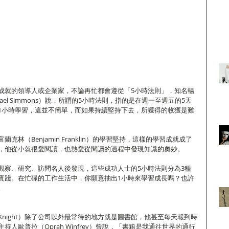
成就的領導人或企業家，不論再忙都會遵從「5小時法則」，知名暢
ael Simmons）說，所謂的5小時法則，指的是在週一至週五的5天
1小時學習，這並不簡單，而如果持續堅持下去，所獲得的收獲是難
克林（Benjamin Franklin）的學習堅持，這樣的學習成就成了
，他從小就很愛閱讀，也熱愛從閱讀的過程中發現知識的奧妙。
觀察、研究、訪問名人後發現，這些成功人士的5小時法則分為3種
實踐。在忙碌的工作生活中，你願意抽出1小時來學習成長嗎？也許
。
il Knight）除了公司以外最常待的地方就是圖書館，他甚至每天報到時
人歐普拉（Oprah Winfrey）曾說，「書籍是我通往世界的通行