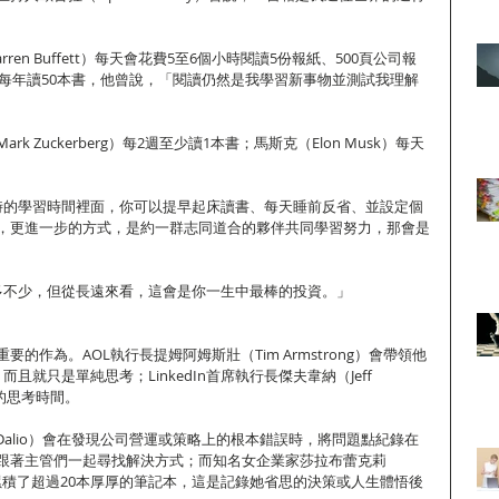
en Buffett）每天會花費5至6個小時閱讀5份報紙、500頁公司報
tes）每年讀50本書，他曾說，「閱讀仍然是我學習新事物並測試我理解
k Zuckerberg）每2週至少讀1本書；馬斯克（Elon Musk）每天
時的學習時間裡面，你可以提早起床讀書、每天睡前反省、並設定個
，更進一步的方式，是約一群志同道合的夥伴共同學習努力，那會是
多不少，但從長遠來看，這會是你一生中最棒的投資。」
的作為。AOL執行長提姆阿姆斯壯（Tim Armstrong）會帶領他
且就只是單純思考；LinkedIn首席執行長傑夫韋納（Jeff 
時的思考時間。
 Dalio）會在發現公司營運或策略上的根本錯誤時，將問題點紀錄在
跟著主管們一起尋找解決方式；而知名女企業家莎拉布蕾克莉
身邊已經累積了超過20本厚厚的筆記本，這是記錄她省思的決策或人生體悟後