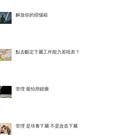
解放你的煩惱箱
點去斷定下屬工作能力差唔差？
管理 最怕用錯藥
管理 是培養下屬 不是改造下屬