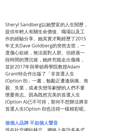
Sheryl Sandberg以她豐富的人生閱歷，
提供年輕人有關生命價值、職場以及工
作的經驗分享。她其實才剛經歷了2015
年丈夫Dave Goldberg的突然去世，一
度傷心欲絕，無法面對人群。但經過一
段時間的潛沉後，她終究能走出傷痛，
並於2017年與華頓商學院教授Adam 
Grant特合作出版了「非首選人生
(Option B)」一書，勉勵正遭逢病痛、喪
親、失業，或者失戀等劇變的人們不要
懷憂喪志。因為既然完美的首選人生
(Option A)已不可得，那何不想辦法將非
首選人生(Option B)也活得一樣精彩呢。
做個人品牌 不如個人聲音
現在社交網站林立，網絡上有許多各式