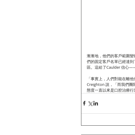
漸漸地，他們的客戶範圍變
們的固定客戶名單已經達到了
區。這給了Caulder 
「事實上，人們對能在離他
Creighton 說，「而我
態度一直以來是口腔治療行