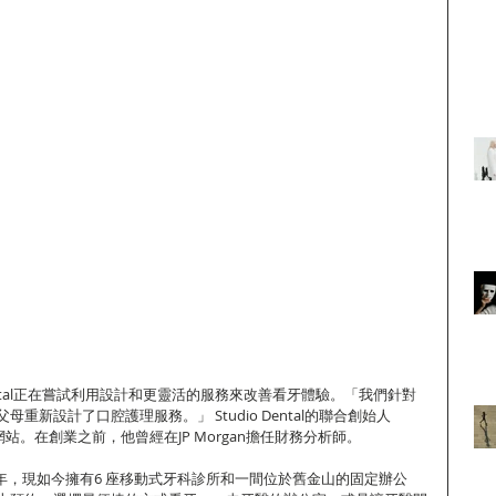
Dental正在嘗試利用設計和更靈活的服務來改善看牙體驗。「我們針對
重新設計了口腔護理服務。」 Studio Dental的聯合創始人
Memo網站。在創業之前，他曾經在JP Morgan擔任財務分析師。
立於2014 年，現如今擁有6 座移動式牙科診所和一間位於舊金山的固定辦公