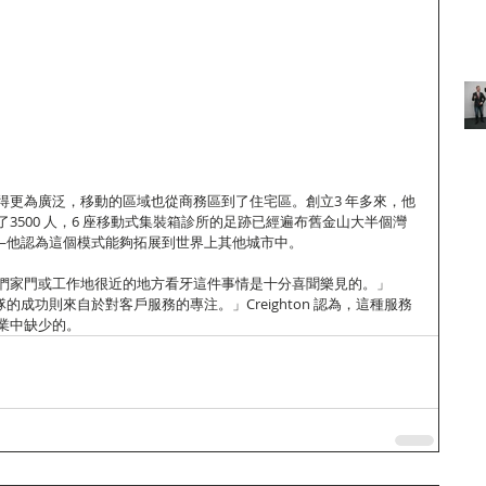
得更為廣泛，移動的區域也從商務區到了住宅區。創立3 年多來，他
3500 人，6 座移動式集裝箱診所的足跡已經遍布舊金山大半個灣
信心——他認為這個模式能夠拓展到世界上其他城市中。
們家門或工作地很近的地方看牙這件事情是十分喜聞樂見的。」
們團隊的成功則來自於對客戶服務的專注。」Creighton 認為，這種服務
業中缺少的。