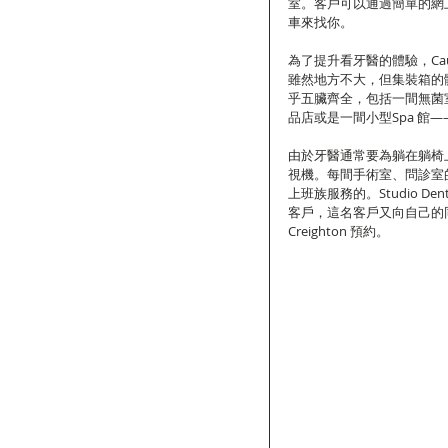
室。客戶可以通過簡單的網
車來找你。
為了提升看牙醫的體驗，Ca
雖然地方不大，但集裝箱的
乎五臟齊全，包括一間無菌
品店或是一間小型Spa 
由於牙醫通常要為躺在躺椅
視機。每間手術室、問診室
上班族服務的。Studio Den
客戶，這名客戶又向自己的同
Creighton 預約。