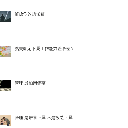
解放你的煩惱箱
點去斷定下屬工作能力差唔差？
管理 最怕用錯藥
管理 是培養下屬 不是改造下屬