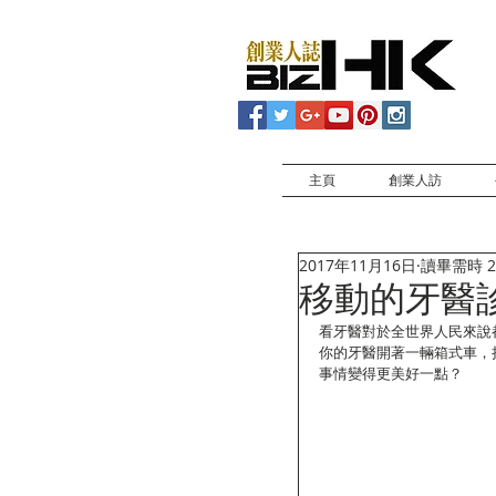
主頁
創業人訪
2017年11月16日
讀畢需時 2
移動的牙醫
看牙醫對於全世界人民來說
你的牙醫開著一輛箱式車，
事情變得更美好一點？ 