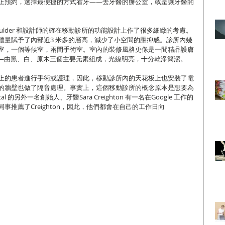
上預約，選擇最便捷的方式看牙——去牙醫的辦公室，或是讓牙醫開
ulder 和設計師的確在移動診所的功能設計上作了很多細緻的考慮。
體量賦予了內部近3 米多的層高，減少了小空間的壓抑感。診所內幾
室，一個等候室，兩間手術室。室內的裝修風格更像是一間精品護膚
館——由黑、白、原木三個主要元素組成，光線明亮，十分乾淨簡潔。
上的患者進行手術或護理，因此，移動診所內的天花板上也安裝了電
的牆壁也做了隔音處理。事實上，這個移動診所的概念原本是想要為
tal 的另外一名創始人、牙醫Sara Creighton 有一名在Google 工作的
事推薦了Creighton，因此，他們都會在自己的工作日向