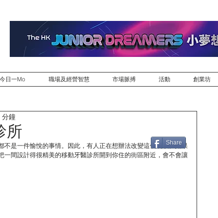
今日一Mo
職場及經營智慧
市場脈搏
活動
創業坊
 分鐘
診所
Share
都不是一件愉悅的事情。因此，有人正在想辦法改變這個現狀。如果
把一間設計得很精美的移動牙醫診所開到你住的街區附近，會不會讓