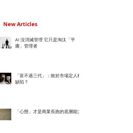
New Articles
AI 沒消滅管理 它只是淘汰「平
庸」管理者
「富不過三代」：敗於市場定人格
缺陷？
「心態」才是商業長跑的底層能力