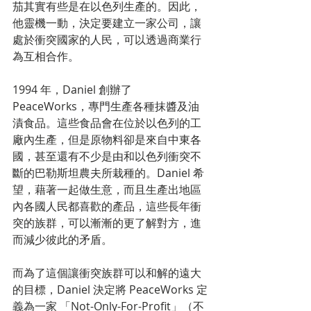
茄其實有些是在以色列生產的。因此，
他靈機一動，決定要建立一家公司，讓
處於衝突國家的人民，可以透過商業行
為互相合作。
1994 年，Daniel 創辦了 
PeaceWorks，專門生產各種抹醬及油
漬食品。這些食品會在位於以色列的工
廠內生產，但是原物料卻是來自中東各
國，甚至還有不少是由和以色列衝突不
斷的巴勒斯坦農夫所栽種的。Daniel 希
望，藉著一起做生意，而且生產出地區
內各國人民都喜歡的產品，這些長年衝
突的族群，可以漸漸的更了解對方，進
而減少彼此的矛盾。
而為了這個讓衝突族群可以和解的遠大
的目標，Daniel 決定將 PeaceWorks 定
義為一家 「Not-Only-For-Profit」（不