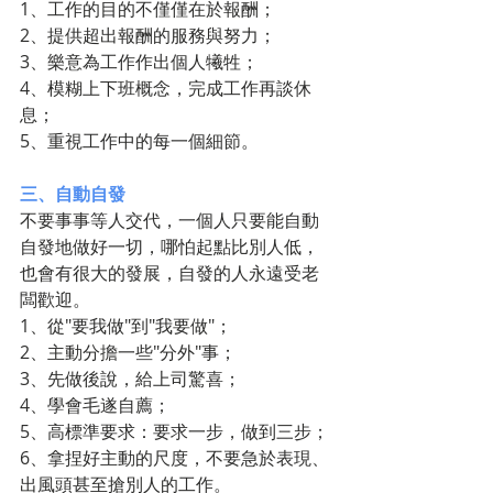
1、工作的目的不僅僅在於報酬；
2、提供超出報酬的服務與努力；
3、樂意為工作作出個人犧牲；
4、模糊上下班概念，完成工作再談休
息；
5、重視工作中的每一個細節。
三、自動自發
不要事事等人交代，一個人只要能自動
自發地做好一切，哪怕起點比別人低，
也會有很大的發展，自發的人永遠受老
闆歡迎。
1、從"要我做"到"我要做"；
2、主動分擔一些"分外"事；
3、先做後說，給上司驚喜；
4、學會毛遂自薦；
5、高標準要求：要求一步，做到三步；
6、拿捏好主動的尺度，不要急於表現、
出風頭甚至搶別人的工作。