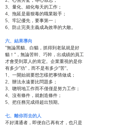
2、心無旁騖，專心致志；
3、量化、細化每天的工作；
4、拖延是最狠毒的職業殺手；
5、牢記優先，要事第一；
6、防止完美主義成為效率的大敵。
六、結果導向
"無論黑貓、白貓，抓得到老鼠就是好
貓！"，無論苦幹、巧幹，出成績的員工
才會受到眾人的肯定。企業重視的是你
有多少"功"，而不是有多少"苦"。
1、一開始就要想怎樣把事情做成；
2、辦法永遠要比問題多；
3、聰明地工作而不僅僅是努力工作；
4、沒有條件，就創造條件；
5、把任務完成得超出預期。
七、離你而去的人
不好溝通者，即便自己再有才，也只是