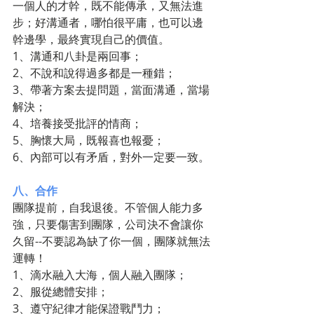
一個人的才幹，既不能傳承，又無法進
步；好溝通者，哪怕很平庸，也可以邊
幹邊學，最終實現自己的價值。
1、溝通和八卦是兩回事；
2、不說和說得過多都是一種錯；
3、帶著方案去提問題，當面溝通，當場
解決；
4、培養接受批評的情商；
5、胸懷大局，既報喜也報憂；
6、內部可以有矛盾，對外一定要一致。
八、合作
團隊提前，自我退後。不管個人能力多
強，只要傷害到團隊，公司決不會讓你
久留--不要認為缺了你一個，團隊就無法
運轉！
1、滴水融入大海，個人融入團隊；
2、服從總體安排；
3、遵守紀律才能保證戰鬥力；