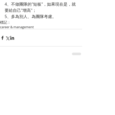
4、不做團隊的"短板"，如果現在是，就
要給自己"增高"；
5、多為別人、為團隊考慮。
標記：
career & management
留言
撰寫留言......