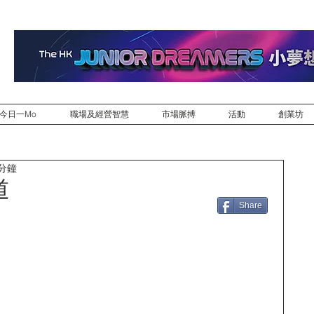
今日一Mo
職場及經營智慧
市場脈搏
活動
創業坊
 分鐘
道
Share