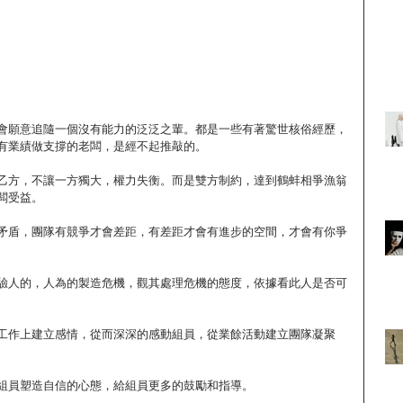
會願意追隨一個沒有能力的泛泛之輩。都是一些有著驚世核俗經歷，
有業績做支撐的老闆，是經不起推敲的。
乙方，不讓一方獨大，權力失衡。而是雙方制約，達到鶴蚌相爭漁翁
闆受益。
矛盾，團隊有競爭才會差距，有差距才會有進步的空間，才會有你爭
驗人的，人為的製造危機，觀其處理危機的態度，依據看此人是否可
工作上建立感情，從而深深的感動組員，從業餘活動建立團隊凝聚
組員塑造自信的心態，給組員更多的鼓勵和指導。