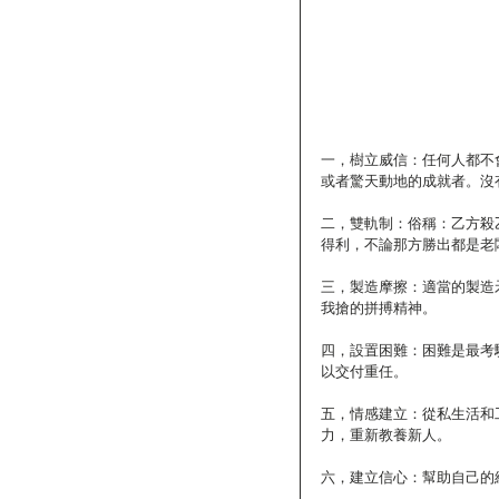
一，樹立威信：任何人都不
或者驚天動地的成就者。沒
二，雙軌制：俗稱：乙方殺
得利，不論那方勝出都是老
三，製造摩擦：適當的製造
我搶的拼搏精神。
四，設置困難：困難是最考
以交付重任。
五，情感建立：從私生活和
力，重新教養新人。
六，建立信心：幫助自己的