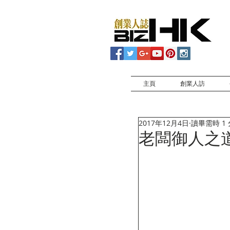
主頁
創業人訪
2017年12月4日
讀畢需時 1
老闆御人之