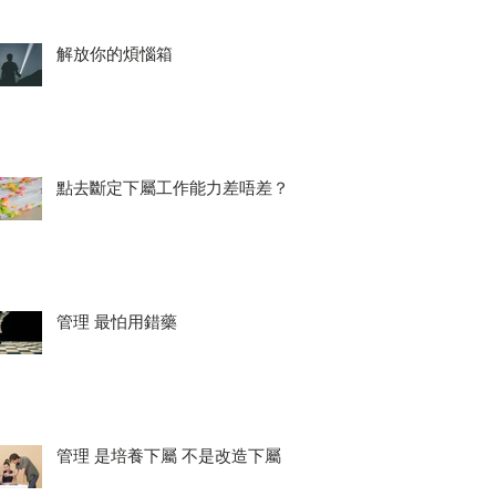
解放你的煩惱箱
點去斷定下屬工作能力差唔差？
管理 最怕用錯藥
管理 是培養下屬 不是改造下屬