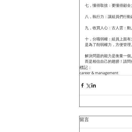
七，懂得取捨：要懂得顧全
八，執行力：讓組員們行動
九，收買人心：古人雲：動
十，分職弱權：組員上面有
是為了削弱權力，方便管理
解決問題的能力是衡量一個
而是相信自己的翅膀！請問
標記：
career & management
留言