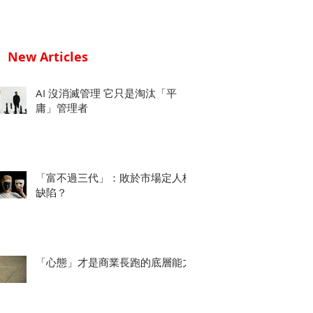
New Articles
AI 沒消滅管理 它只是淘汰「平
庸」管理者
「富不過三代」：敗於市場定人格
缺陷？
「心態」才是商業長跑的底層能力