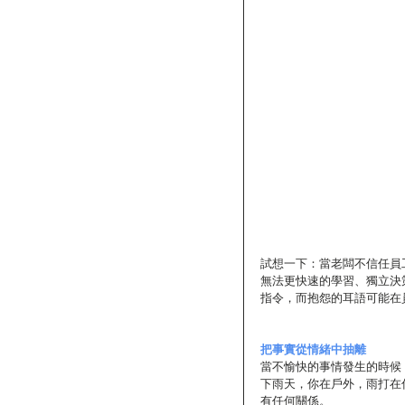
試想一下：當老闆不信任員
無法更快速的學習、獨立決
指令，而抱怨的耳語可能在
把事實從情緒中抽離
當不愉快的事情發生的時候
下雨天，你在戶外，雨打在
有任何關係。