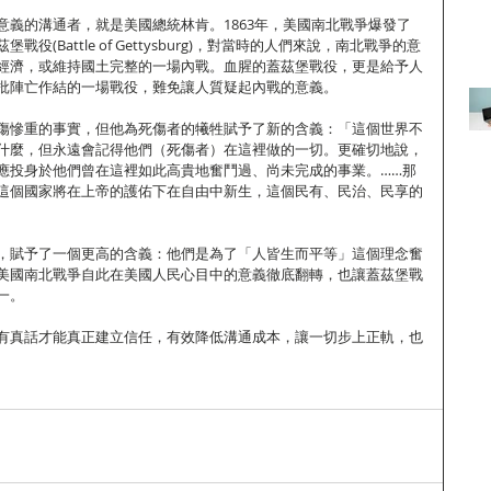
意義的溝通者，就是美國總統林肯。1863年，美國南北戰爭爆發了
役(Battle of Gettysburg)，對當時的人們來說，南北戰爭的意
經濟，或維持國土完整的一場內戰。血腥的蓋茲堡戰役，更是給予人
批陣亡作結的一場戰役，難免讓人質疑起內戰的意義。
傷慘重的事實，但他為死傷者的犧牲賦予了新的含義：「這個世界不
什麼，但永遠會記得他們（死傷者）在這裡做的一切。更確切地說，
應投身於他們曾在這裡如此高貴地奮鬥過、尚未完成的事業。……那
這個國家將在上帝的護佑下在自由中新生，這個民有、民治、民享的
，賦予了一個更高的含義：他們是為了「人皆生而平等」這個理念奮
美國南北戰爭自此在美國人民心目中的意義徹底翻轉，也讓蓋茲堡戰
一。
有真話才能真正建立信任，有效降低溝通成本，讓一切步上正軌，也