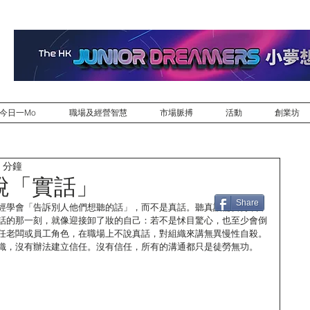
今日一Mo
職場及經營智慧
市場脈搏
活動
創業坊
 分鐘
說「實話」
Share
經學會「告訴別人他們想聽的話」，而不是真話。聽真話需要勇氣，
話的那一刻，就像迎接卸了妝的自己：若不是怵目驚心，也至少會倒
任老闆或員工角色，在職場上不說真話，對組織來講無異慢性自殺。
織，沒有辦法建立信任。沒有信任，所有的溝通都只是徒勞無功。