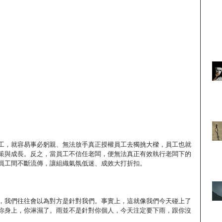
工，就容易事必躬親、無法放手真正授權員工去獨挑大樑，員工也就
策與成長。反之，當員工不信任老闆，便無法真正有效執行老闆下的
員工間不斷流傳，讓組織氣氛低迷、成效大打折扣。
，我們往往會以為對方是針對我們。事實上，這就像我們今天碰上了
你身上，你淋濕了。雨並不是針對你個人，今天注定要下雨，跟你沒