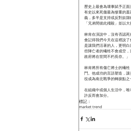
歷史上最會為壞事賦予正面
有史以來死傷最為慘重的蓋茲堡戰
義，多半是支持或反對奴隸
「兄弟間彼此殘殺」並以大
林肯在演說中，沒有否認死
會記得我們今天在這裡說了
是讓我們活著的人，更明白
些陣亡者的犧牲不會成空，
政府將在世間不朽長存。」
林肯將所有傷亡將士的犧牲
鬥。他成功的言語塑造，讓
役成為南北戰爭的轉捩點之
在組織中或個人生活中，唯
許反而會加分。
標記：
market trend