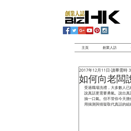
主頁
創業人訪
2017年12月11日
讀畢需時 3
如何向老闆
受過職場洗禮，大多數人已
說真話更需要勇氣。說出真
抽一口氣。但不管你今天擔
用揣測與猜疑取代真話的組