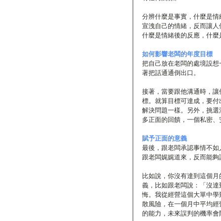
分辨什麼是事實，什麼是情緒是
宣洩自己的情緒，反而讓人
什麼是情緒後的反應，什麼
如何影響老闆的年度目標
把自己放在老闆的處境設想
著把話通通倒出口。
接著，當要跟他溝通時，讓
標。就算目標可達成，要付
解決問題一樣。另外，挑選
多正面的回饋，一個私密、
賦予正面的意義
最後，跟老闆承認事情不如
跟老闆娓娓道來，反而能夠
比如說，你沒有達到這個月
義，比如跟老闆說：「沒達
悔。我從經營這個大單中學
散風險，在一個月中平均經
的能力，未來誤判的機率會