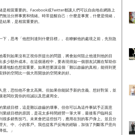
相當重要的。Facebook或Twitter都讓人們可以自由地在網路上
們無法分辨事實和情緒。時常提醒自己：什麼是事實，什麼是情緒，
是結果，是相當重要的。
一下，思考「他想到達到什麼目標」。在瞭解他的處境之前，先別急
他看到如果沒有正視你所提出的問題，將會如何阻止他達到他的目
出多少額外成本。在這個過程中，要表現得如一個朋友試圖在幫助你
溝通地點也想當重要。如果想要讓這個「難以啟齒的真相」能得到更
安靜的空間比一個大而開放的空間來的好。
人意，恐怕他不會太高興。但如果你能賦予新的含義、想好對策，並
讓老闆欣賞你的坦誠以及思慮周全。
的業績目標，這是難以啟齒的壞事。但你可以為這件事賦予正面意
到業績目標的原因，是花太多時間經營一筆大單，最後客戶臨時反
到很多銷售技巧。未來會把這些技巧，應用在別的客戶身上。並且分
營大、中、小的客戶。我也從客戶反悔的經驗，加強了判斷客戶意向
降低。」