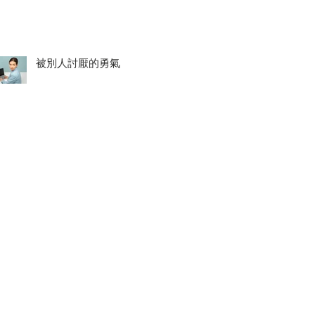
被別人討厭的勇氣