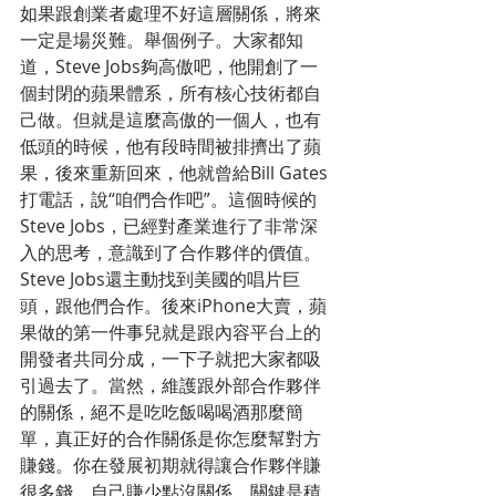
如果跟創業者處理不好這層關係，將來
一定是場災難。舉個例子。大家都知
道，Steve Jobs夠高傲吧，他開創了一
個封閉的蘋果體系，所有核心技術都自
己做。但就是這麼高傲的一個人，也有
低頭的時候，他有段時間被排擠出了蘋
果，後來重新回來，他就曾給Bill Gates
打電話，說“咱們合作吧”。這個時候的
Steve Jobs，已經對產業進行了非常深
入的思考，意識到了合作夥伴的價值。
Steve Jobs還主動找到美國的唱片巨
頭，跟他們合作。後來iPhone大賣，蘋
果做的第一件事兒就是跟內容平台上的
開發者共同分成，一下子就把大家都吸
引過去了。當然，維護跟外部合作夥伴
的關係，絕不是吃吃飯喝喝酒那麼簡
單，真正好的合作關係是你怎麼幫對方
賺錢。你在發展初期就得讓合作夥伴賺
很多錢，自己賺少點沒關係，關鍵是積