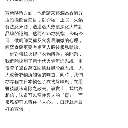
宣傳略策方面，他們請來蔡瀾為香港分
店拍攝飲食節目，以介紹「正宗」火鍋
食法及來源，透過名人效應深化大眾對
品牌的認知。然而Alan亦笑指，今時今
日，做廚師要顧及食客最細微的心理，
經營食肆更要考慮客人膳後服務體驗。
「針對傳統火鍋『衣物留香』的問題，
我們除採用了第十代火鍋無煙系統，更
投資了過百萬在回風鮮風冷氣系統，大
大改善衣物所殘留的味道。同時，我們
亦專程在日本物色了衣物除味劑，在用
餐後讓味道除之散去。事實上，我始終
相信，味道可以留住客人的『胃』，而
服務卻可以留住『人心』，口碑就是最
好的宣傳。」