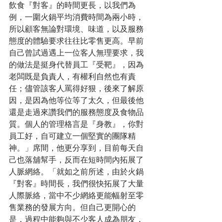
飲食『對客』的時間更長，以我們為
例，一圍火鍋平均消費時間為兩小時，
所以顧客無論對環境、味道，以及服務
態度的體驗要求往往比零售更高。早前
自己曾試過遇上一位客人無理要求，我
的做法是挺身代替員工『受靶』，因為
老闆既是負責人，有權利自然也有責
任；儘管該客人罵得好狠，後來了解原
因，是因為他等位等了太久，但最後他
還是走過來讚我們的服務態度及食物品
質。個人的管理格言是『身教』，你對
員工好，自可建立一個堅實的團隊精
神。」席間，他更分享到，目前每天自
己也落舖幫手，反而在短時間內拓展了
人脈網絡。「就如之前所述，由於火鍋
『對客』時間長，我們很快拓展了大量
人際脈絡，當中不少網絡更能幅射至零
售業務的發展方向。但自己更開心的
是，過程中能夠與不少客人成為朋友，