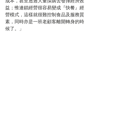
成本，甚至透過大量採購去發揮經濟效
益；惟連鎖經營很容易變成『快餐』經
營模式，這樣就很難控制食品及服務質
素，同時亦是一班老顧客離開轉身的時
候了。」
「另一方面，於我們而言飲食是一種文
化傳承，例如劉一手著重傳承正宗重慶
火鍋文化，老香港茶餐廳著重保育香港
集體回憶；而未來我們更希望將兩個飲
食項目cross over，促成一個『文化傳
承 + 創新』的跨產業平台。事實上， 重
慶火鍋是我們協助中國企業『走出去』
的項目，但與此同時，我們亦希望可以
將茶餐廳業務『向北登陸』，甚至走向
更遠，成為一個真正讓香港人感到自豪
的自家品牌。」