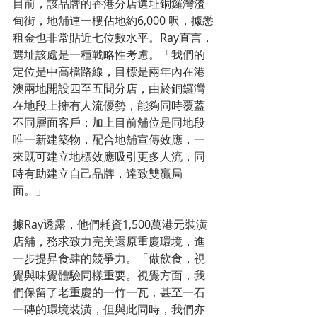
目前，該品牌的香港分店選址銅鑼灣渣
甸街，地舖連一樓佔地約6,000 呎，據悉
租金也非常貼近七位數水平。Ray直言，
選址該處是一種戰略性考慮。「我們的
定位是中高檔路線，目標是兩年內在港
澳兩地開設四至五間分店，由於銅鑼灣
在地段上擁有人流優勢，能夠同時覆蓋
不同層面客戶；加上目前舖位是同地段
唯一新建築物，配合地舖宣傳效應，一
來既可建立地標效應吸引更多人流，同
時有助建立自己品牌，達致雙贏局
面。」
據Ray透露，他們耗資1,500萬港元裝潢
店舖，務求致力完美還原重慶環境，進
一步提昇食肆的競爭力。「做飲食，視
覺與味覺體驗同樣重要。視覺方面，我
們保留了老重慶的一竹一瓦，甚至一石
一磚的環境裝潢，但與此同時，我們亦