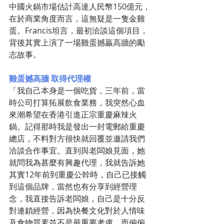
中國火鍋市場估計高達人民幣150億元，
在於商業角度而言，這無疑是一隻金雞
蛋。Francis坦言，最初洽談這個項目，
背後其實上演了一場雞蛋撼贏高牆的勵
志故事。
雞蛋撼高牆 取得代理權
「我自己本身是一個吃貨，三年前，當
時公司打算拓展飲食業務，我突然心血
來潮希望在香港引進正宗重慶麻辣火
鍋。記得那時我是發出一封電郵給重慶
總店，不料對方很快就回覆並邀請我們
洽談合作事宜。直到與老闆娘見面，她
就問我為甚麼有興趣代理，我就告訴她
其實12年前到重慶公幹時，自己已接觸
到這個品牌，當然也有分享到經營理
念，我直接告訴老闆娘，自己是十分反
對連鎖經營，因為快餐文化對於人情味
及食物質素並不是最重要考慮，而偏偏