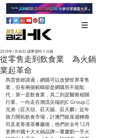
2018年1月30日
讀畢需時 5 分鐘
從零售走到飲食業 為火鍋
業起革命
馬雲曾經講過，網購可以改變世界零售
業，但有兩個範疇卻是網購所不能取
代：第一是飲食業，其二則是醫療相關
行業。一向走在潮流尖端的JC Group三
兄弟（莊天頌、莊天賜、莊天麟）近年
致力開拓飲食市場，計澳門銀座迴轉壽
司及老香港茶餐廳後，他們於去年12月
更將中國十大火鍋品牌—重慶劉一手火