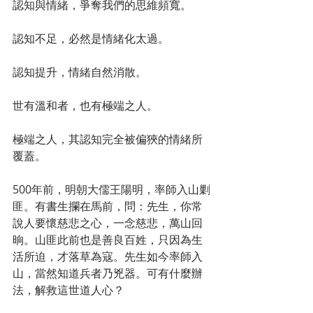
認知與情緒，爭奪我們的思維頻寬。
認知不足，必然是情緒化太過。
認知提升，情緒自然消散。
世有溫和者，也有極端之人。
極端之人，其認知完全被偏狹的情緒所
覆蓋。
500年前，明朝大儒王陽明，率師入山剿
匪。有書生攔在馬前，問：先生，你常
說人要懷慈悲之心，一念慈悲，萬山回
晌。山匪此前也是善良百姓，只因為生
活所迫，才落草為寇。先生如今率師入
山，當然知道兵者乃兇器。可有什麼辦
法，解救這世道人心？