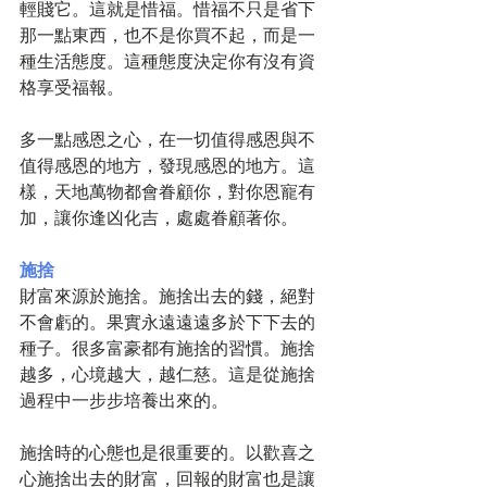
輕賤它。這就是惜福。惜福不只是省下
那一點東西，也不是你買不起，而是一
種生活態度。這種態度決定你有沒有資
格享受福報。
多一點感恩之心，在一切值得感恩與不
值得感恩的地方，發現感恩的地方。這
樣，天地萬物都會眷顧你，對你恩寵有
加，讓你逢凶化吉，處處眷顧著你。
施捨
財富來源於施捨。施捨出去的錢，絕對
不會虧的。果實永遠遠遠多於下下去的
種子。很多富豪都有施捨的習慣。施捨
越多，心境越大，越仁慈。這是從施捨
過程中一步步培養出來的。
施捨時的心態也是很重要的。以歡喜之
心施捨出去的財富，回報的財富也是讓