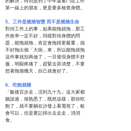
的解決，特別是到了中年還奮鬥在工作
第一線上的朋友，更是要多檢查身體。
5、工作是燃燒智慧 而不是燃燒生命
對待工作上的事，如果能拖就拖，那工
作效率一定不好，同樣對待身體的問
題，能拖就拖，肯定會拖得更嚴重，搞
不好拖出個「大病」來，所以能拖就拖
這件事就別再做了，一旦發現身體不舒
服，明顯疼痛了，趕緊去弄清楚，不要
想著拖個幾天，自己就會好了。
6、吃飽就睡
「飯後百步走，活到九十九」這大家都
聽說過，很熟悉了，既然這樣，那你吃
飽了，就不要躺在沙發上看電視了，歇
會可以，但是要記得出去走走，消消
食。