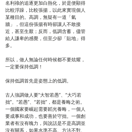
名利祿的追逐更加白熱化，於是便顯得
比較浮躁，比較張揚，以此來實現個人
某種目的。高調，無疑有一道「氣
牆」，但這份張揚有時卻讓人不敢接
近，甚至生厭；反而，低調含蓄，儘管
給人謙卑的感覺，但至少卻「貼地」得
多。
所以，做人無論任何時候都不要炫耀，
一定要保持低調！
保持低調首先是姿態上的低調。
古人強調做人要“大智若愚”、“大巧若
拙”。“若愚”、“若拙”，都是養晦之術。
一個國家要崛起需要韜光養晦，一個人
要成事和成功，也要善於守拙。一個創
業者有沒有魄力，與說話是不是高調並
沒有關系，如果水準不高、方法不對、