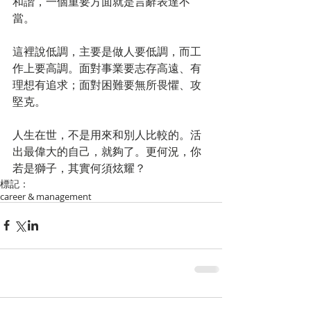
和諧，一個重要方面就是言辭表達不
當。
這裡說低調，主要是做人要低調，而工
作上要高調。面對事業要志存高遠、有
理想有追求；面對困難要無所畏懼、攻
堅克。
人生在世，不是用來和別人比較的。活
出最偉大的自己，就夠了。更何況，你
若是獅子，其實何須炫耀？
標記：
career & management