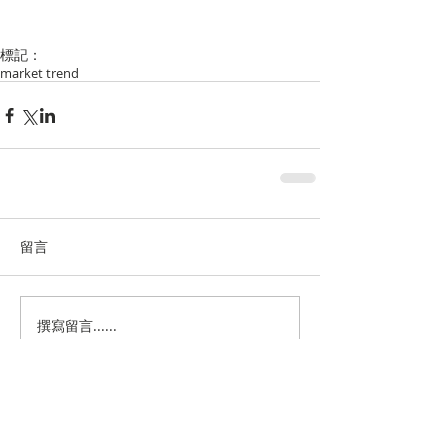
標記：
market trend
留言
撰寫留言......