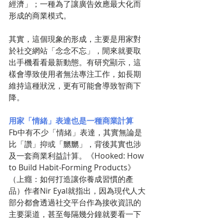
經濟」；一種為了讓廣告效應最大化而
形成的商業模式。
其實，這個現象的形成，主要是用家對
於社交網站「念念不忘」，閒來就要取
出手機看看最新動態。有研究顯示，這
樣會導致使用者無法專注工作，如長期
維持這種狀況，更有可能會導致智商下
降。
用家「情緒」表達也是一種商業計算
Fb中有不少「情緒」表達，其實無論是
比「讚」抑或「嬲嬲」，背後其實也涉
及一套商業利益計算。《Hooked: How 
to Build Habit-Forming Products》
（上癮：如何打造讓你養成習慣的產
品）作者Nir Eyal就指出，因為現代人大
部分都會透過社交平台作為接收資訊的
主要渠道，甚至每隔幾分鐘就要看一下 