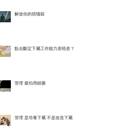
解放你的煩惱箱
點去斷定下屬工作能力差唔差？
管理 最怕用錯藥
管理 是培養下屬 不是改造下屬