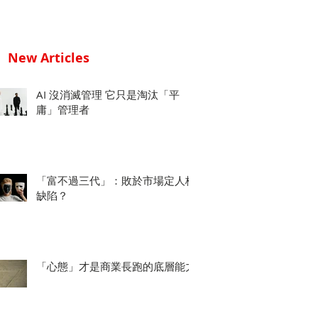
New Articles
AI 沒消滅管理 它只是淘汰「平
庸」管理者
「富不過三代」：敗於市場定人格
缺陷？
「心態」才是商業長跑的底層能力