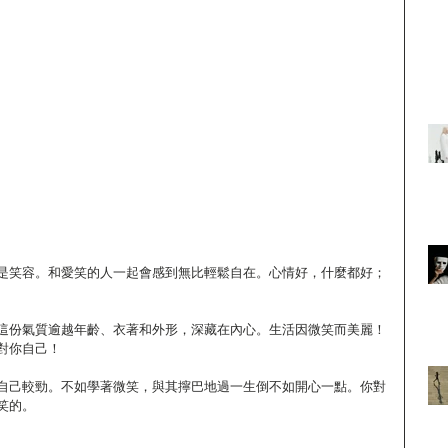
是笑容。和愛笑的人一起會感到無比輕鬆自在。心情好，什麼都好；
這份氣質逾越年齡、衣著和外形，深藏在內心。生活因微笑而美麗！
對你自己！
自己較勁。不如學著微笑，與其擰巴地過一生倒不如開心一點。你對
笑的。