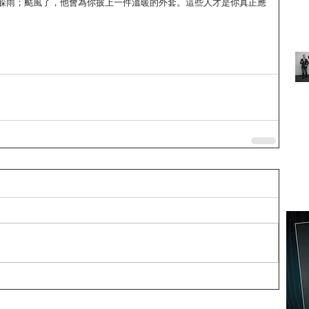
躲雨；颳風了，他會為你披上一件溫暖的外套。這些人才是你真正應