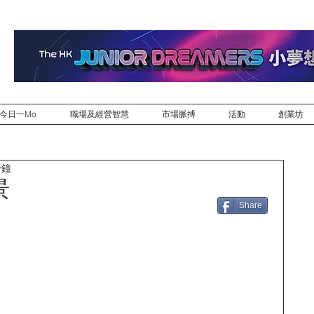
今日一Mo
職場及經營智慧
市場脈搏
活動
創業坊
分鐘
景
Share