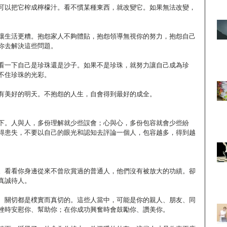
可以把它榨成檸檬汁。看不慣某種東西，就改變它。如果無法改變，
讓生活更糟。抱怨家人不夠體貼，抱怨領導無視你的努力，抱怨自己
你去解決這些問題。
看一下自己是珍珠還是沙子。如果不是珍珠，就努力讓自己成為珍
不住珍珠的光彩。
有美好的明天。不抱怨的人生，自會得到最好的成全。
下。人與人，多份理解就少些誤會；心與心，多份包容就會少些紛
得患失，不要以自己的眼光和認知去評論一個人，包容越多，得到越
。看看你身邊從來不曾欣賞過的普通人，他們沒有被放大的功績。卻
真誠待人。
、關切都是樸實而真切的。這些人當中，可能是你的親人、朋友、同
挫時安慰你、幫助你；在你成功興奮時會鼓勵你、讚美你。