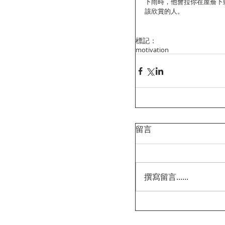
下雨時，他會拉你在屋簷下
該欣賞的人。
標記：
motivation
留言
撰寫留言......