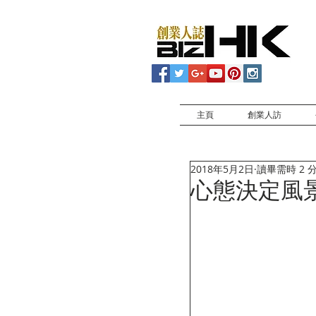
主頁
創業人訪
2018年5月2日
讀畢需時 2 
心態決定風