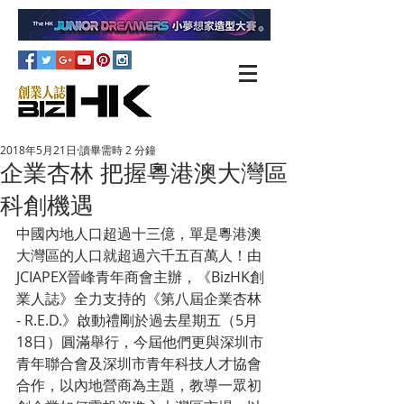
2018年5月21日
讀畢需時 2 分鐘
企業杏林 把握粵港澳大灣區
科創機遇
中國內地人口超過十三億，單是粵港澳
大灣區的人口就超過六千五百萬人！由
JCIAPEX晉峰青年商會主辦，《BizHK創
業人誌》全力支持的《第八屆企業杏林 
- R.E.D.》啟動禮剛於過去星期五（5月
18日）圓滿舉行，今屆他們更與深圳市
青年聯合會及深圳市青年科技人才協會
合作，以內地營商為主題，教導一眾初