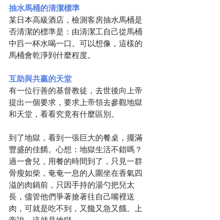
抽水馬桶的清潔標準
某日本高級酒店，檢測客房抽水馬桶是
否清潔的標準是：由清潔工自己從馬桶
中舀一杯水喝一口。可以想像，這樣的
馬桶會乾淨到什麼程度。
互助與共贏的天堂
有一位行善的基督教徒，去世後向上帝
提出一個要求，要求上帝領去參觀地獄
和天堂，看看究竟有什麼區別。
到了地獄，看到一張巨大的餐桌，擺滿
豐盛的佳餚。心想：地獄生活不錯嗎？
過一會兒，用餐的時間到了，只見一群
骨瘦如柴，奄奄一息的人圍坐在香氣四
溢的肉鍋前，只因手持的湯勺把兒太
長，儘管他們爭著搶著往自己嘴裡送
肉，可就是吃不到，又饞又急又餓。上
帝說，這就是地獄。