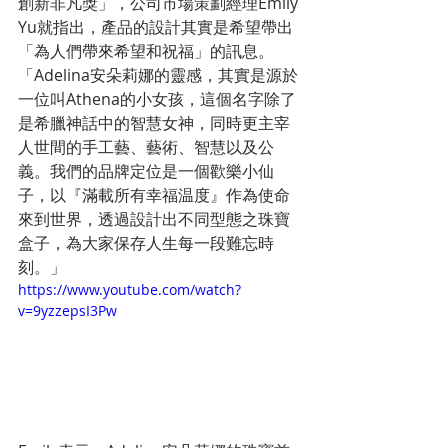
創新非凡獎」，公司市場策劃經理Emily 
Yu就指出，產品的設計其實是希望帶出
「為人們帶來希望和祝福」的訊息。
「Adelina安朵莉娜的靈感，其實是源於
一位叫Athena的小女孩，這個名字除了
是希臘神話中的智慧女神，同時更主宰
人世間的手工藝、藝術、智慧以及公
義。我們的品牌定位是一個歡樂小仙
子，以『滿載所有幸福温度』作為使命
來到世界，透過設計出不同型態之珠寶
盒子，為大家保存人生每一段難忘時
刻。」
https://www.youtube.com/watch?
v=9yzzepsI3Pw