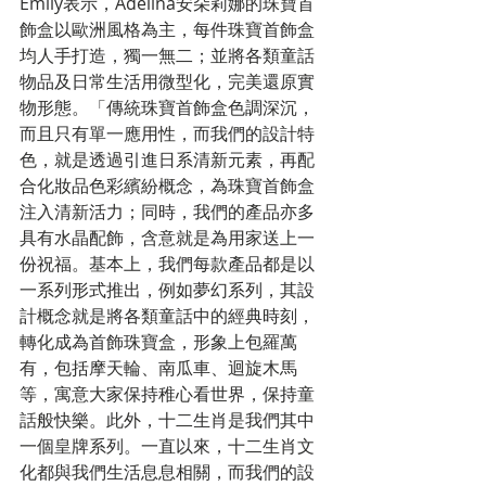
Emily表示，Adelina安朵莉娜的珠寶首
飾盒以歐洲風格為主，每件珠寶首飾盒
均人手打造，獨一無二；並將各類童話
物品及日常生活用微型化，完美還原實
物形態。「傳統珠寶首飾盒色調深沉，
而且只有單一應用性，而我們的設計特
色，就是透過引進日系清新元素，再配
合化妝品色彩繽紛概念，為珠寶首飾盒
注入清新活力；同時，我們的產品亦多
具有水晶配飾，含意就是為用家送上一
份祝福。基本上，我們每款產品都是以
一系列形式推出，例如夢幻系列，其設
計概念就是將各類童話中的經典時刻，
轉化成為首飾珠寶盒，形象上包羅萬
有，包括摩天輪、南瓜車、迴旋木馬
等，寓意大家保持稚心看世界，保持童
話般快樂。此外，十二生肖是我們其中
一個皇牌系列。一直以來，十二生肖文
化都與我們生活息息相關，而我們的設