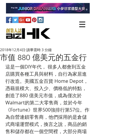
2018年12月4日
讀畢需時 3 分鐘
市值 880 億美元的五金行
這是一個DIY年代， 很多人都會到五金
店購買各種工具與材料，自行為家居進
行改造。美國五金百貨 Home Depot，
憑藉規模大、投入少、價格低的特點，
創造了880 億美元市值，成為僅次於
Walmart的第二大零售商，並於今年
《Fortune》世界500強排行第57位。作
為自營連鎖零售商，他們採用的是倉儲
式商場運營模式，換言之說，商品的銷
售和儲存都在一個空間裡，大部分商場