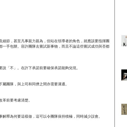
及細節，甚至凡事親力親為，但站在領導者的角色，就應該要指揮團
都一手包辦。容許團隊去嘗試新事物，而且不論這些嘗試成功與否都
要說「不」。在許下承諾前要確保承諾能夠兌現。
下屬團隊，與上司和同儕之間亦需要溝通。
改革前要考慮清楚。
事解釋為何要這樣做，這可以令團隊保持積極，同時減少誤會。