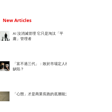
New Articles
AI 沒消滅管理 它只是淘汰「平
庸」管理者
「富不過三代」：敗於市場定人格
缺陷？
「心態」才是商業長跑的底層能力