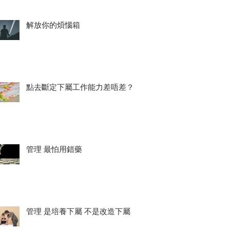
解放你的煩惱箱
點去斷定下屬工作能力差唔差？
管理 最怕用錯藥
管理 是培養下屬 不是改造下屬