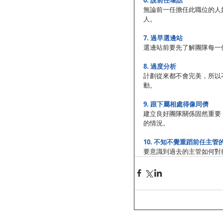
無論前一任擔任此職位的人
人。
7. 過早選邊站
選邊站前要先了解團隊每一
8. 過度分析
計劃從來都不會完美，所以
動。
9. 跟下屬相處得像同儕
建立良好團隊關係固然重要
的情況。
10. 不知不覺重蹈前任主管
要意識到過去的主管如何對