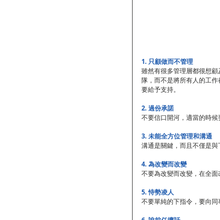
1. 只顧做而不管理
雖然有很多管理層都很想顧
隊，而不是將所有人的工作
要給予支持。
2. 過份承諾
不要信口開河，適當的時候
3. 未能全方位管理和溝通
溝通是關鍵，而且不僅是與
4. 為改變而改變
不要為改變而改變，在全面
5. 恃勢凌人
不要單純的下指令，要向同
6. 說前任壞話