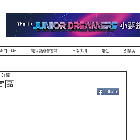
今日一Mo
職場及經營智慧
市場脈搏
活動
創業坊
 分鐘
雷區
Share