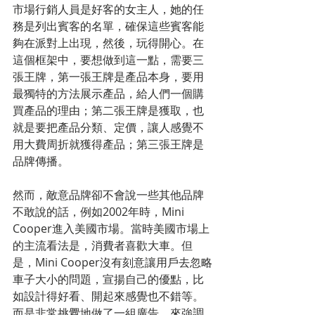
市場行銷人員是好客的女主人，她的任
務是列出賓客的名單，確保這些賓客能
夠在派對上出現，然後，玩得開心。在
這個框架中，要想做到這一點，需要三
張王牌，第一張王牌是產品本身，要用
最獨特的方法展示產品，給人們一個購
買產品的理由；第二張王牌是獲取，也
就是要把產品分類、定價，讓人感覺不
用大費周折就獲得產品；第三張王牌是
品牌傳播。
然而，敵意品牌卻不會說一些其他品牌
不敢說的話，例如2002年時，Mini 
Cooper進入美國市場。當時美國市場上
的主流看法是，消費者喜歡大車。但
是，Mini Cooper沒有刻意讓用戶去忽略
車子大小的問題，宣揚自己的優點，比
如設計得好看、開起來感覺也不錯等。
而是非常挑釁地做了一組廣告，來強調