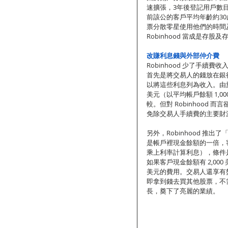
速擴張，3年後登記用戶數
前該公的客戶平均年齡約3
票分散零星使用他們的時間
Robinhood 當成是存股
改賺利息錢與外部仲介費
Robinhood 少了手
首先是將交易人的錢放在銀
以將這些利息列為收入。由於
美元（以平均帳戶餘額 1,00
較。但對 Robinhood
免除交易人手續費的主要財
另外，Robinhood 推出
是帳戶裡現金餘額的一倍，客
乘上利率計算利息），條件是
如果客戶現金餘額有 2,000 
美元的費用。交易人還享有
即拿到錢去買其他股票，不需
長，奠下了亮麗的業績。