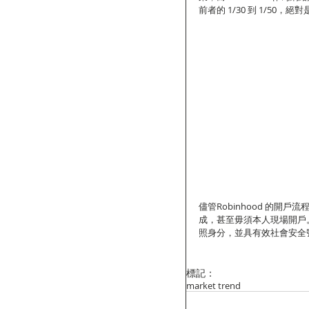
前者的 1/30 到 1/50
儘管Robinhood 的開戶
成，甚至毋須本人現場開戶
照身分，並具有效社會安全號碼
標記：
market trend