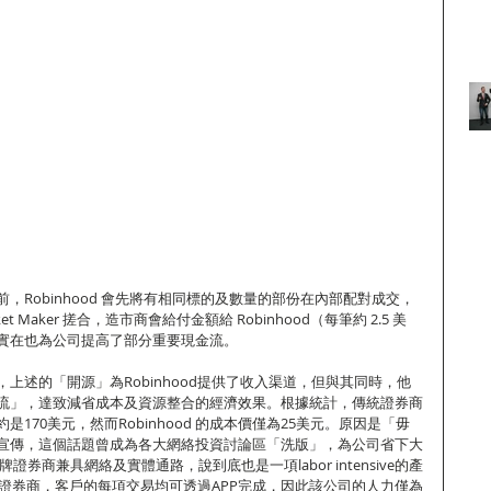
，Robinhood 會先將有相同標的及數量的部份在內部配對成交，
 Maker 搓合，造市商會給付金額給 Robinhood（每筆約 2.5 美
實在也為公司提高了部分重要現金流。
上述的「開源」為Robinhood提供了收入渠道，但與其同時，他
流」，達致減省成本及資源整合的經濟效果。根據統計，傳統證券商
170美元，然而Robinhood 的成本價僅為25美元。原因是「毋
宣傳，這個話題曾成為各大網絡投資討論區「洗版」，為公司省下大
證券商兼具網絡及實體通路，說到底也是一項labor intensive的產
為網絡證券商，客戶的每項交易均可透過APP完成，因此該公司的人力僅為