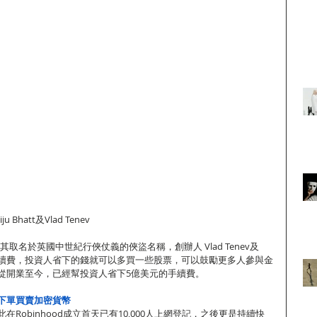
 Bhatt及Vlad Tenev
3年，其取名於英國中世紀行俠仗義的俠盜名稱，創辦人 Vlad Tenev及
果不收手續費，投資人省下的錢就可以多買一些股票，可以鼓勵更多人參與金
從開業至今，已經幫投資人省下5億美元的手續費。
下單買賣加密貨幣
Robinhood成立首天已有10,000人上網登記，之後更是持續快