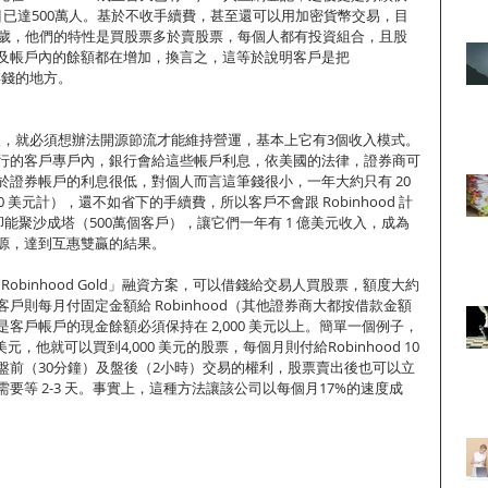
目已達500萬人。基於不收手續費，甚至還可以用加密貨幣交易，目
0歲，他們的特性是買股票多於賣股票，每個人都有投資組合，且股
及帳戶內的餘額都在增加，換言之，這等於說明客戶是把 
及存錢的地方。
續費收入，就必須想辦法開源節流才能維持營運，基本上它有3個收入模式。
行的客戶專戶內，銀行會給這些帳戶利息，依美國的法律，證券商可
證券帳戶的利息很低，對個人而言這筆錢很小，一年大約只有 20 
0 美元計），還不如省下的手續費，所以客戶不會跟 Robinhood 計
 而言卻能聚沙成塔（500萬個客戶），讓它們一年有 1 億美元收入，成為
源，達到互惠雙贏的結果。
了「Robinhood Gold」融資方案，可以借錢給交易人買股票，額度大約
戶則每月付固定金額給 Robinhood（其他證券商大都按借款金額
客戶帳戶的現金餘額必須保持在 2,000 美元以上。簡單一個例子，
美元，他就可以買到4,000 美元的股票，每個月則付給Robinhood 10
盤前（30分鐘）及盤後（2小時）交易的權利，股票賣出後也可以立
要等 2-3 天。事實上，這種方法讓該公司以每個月17%的速度成