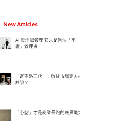
New Articles
AI 沒消滅管理 它只是淘汰「平
庸」管理者
「富不過三代」：敗於市場定人格
缺陷？
「心態」才是商業長跑的底層能力