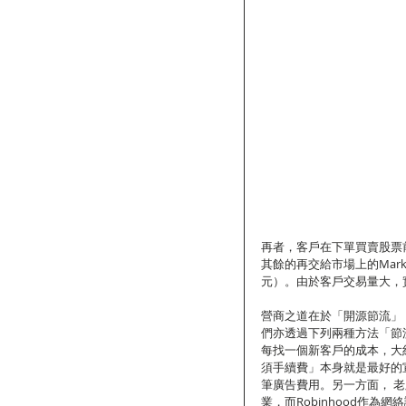
再者，客戶在下單買賣股票前
其餘的再交給市場上的Market
元）。由於客戶交易量大，
營商之道在於「開源節流」，
們亦透過下列兩種方法「節
每找一個新客戶的成本，大約是
須手續費」本身就是最好的
筆廣告費用。另一方面， 老牌
業，而Robinhood作