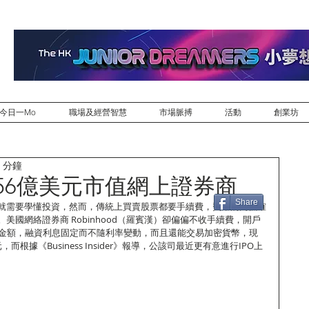
今日一Mo
職場及經營智慧
市場脈搏
活動
創業坊
 分鐘
56億美元市值網上證券商
Share
就需要學懂投資，然而，傳統上買賣股票都要手續費，費用的高低確
美國網絡證券商 Robinhood（羅賓漢）卻偏偏不收手續費，開戶
戶金額，融資利息固定而不隨利率變動，而且還能交易加密貨幣，現
，而根據《Business Insider》報導，公該司最近更有意進行IPO上