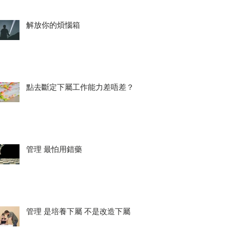
解放你的煩惱箱
點去斷定下屬工作能力差唔差？
管理 最怕用錯藥
管理 是培養下屬 不是改造下屬