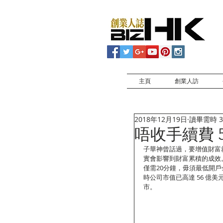
主頁
創業人訪
2018年12月19日
讀畢需時 3
唔收手續費 
子華神曾話過，要增值財富
實會影響到財富累積的成效。
僅需20分鐘，毋須最低開
時公司市值已高達 56 億美元
市。