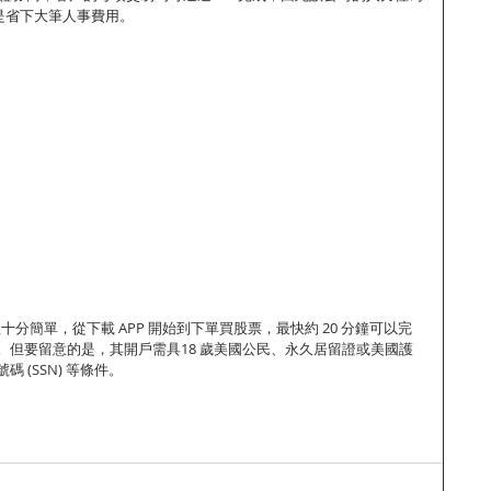
，絕對是省下大筆人事費用。
流程十分簡單，從下載 APP 開始到下單買股票，最快約 20 分鐘可以完
。但要留意的是，其開戶需具18 歲美國公民、永久居留證或美國護
 (SSN) 等條件。