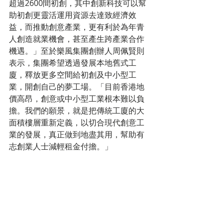
超過2600間初創，其中創新科技可以幫
助初創更靈活運用資源去達致經濟效
益，而推動創意產業，更有利於為年青
人創造就業機會，甚至產生跨產業合作
機遇。」至於樂風集團創辦人周佩賢則
表示，集團希望透過發展本地舊式工
廈，釋放更多空間給初創及中小型工
業，開創自己的夢工場。「目前香港地
價高昂，創意或中小型工業根本難以負
擔。我們的願景，就是把傳統工廈的大
面積樓層重新定義，以切合現代創意工
業的發展，真正做到地盡其用，幫助有
志創業人士減輕租金付擔。」