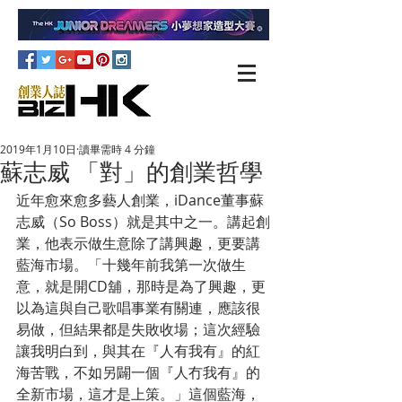
2019年1月10日
讀畢需時 4 分鐘
蘇志威 「對」的創業哲學
近年愈來愈多藝人創業，iDance董事蘇
志威（So Boss）就是其中之一。講起創
業，他表示做生意除了講興趣，更要講
藍海市場。「十幾年前我第一次做生
意，就是開CD舖，那時是為了興趣，更
以為這與自己歌唱事業有關連，應該很
易做，但結果都是失敗收場；這次經驗
讓我明白到，與其在『人有我有』的紅
海苦戰，不如另闢一個『人冇我有』的
全新市場，這才是上策。」這個藍海，