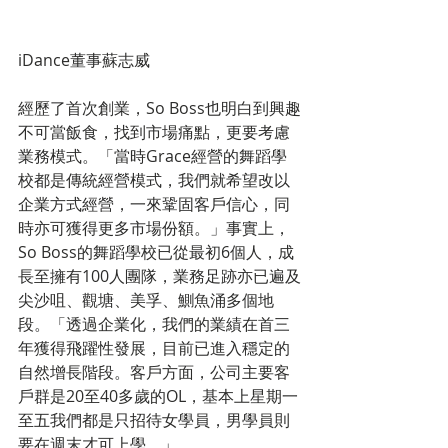
iDance董事蘇志威
經歷了首次創業，So Boss也明白到興趣
不可當飯食，找到市場痛點，更要考慮
業務模式。「當時Grace經營的舞蹈學
校都是傳統經營模式，我們就希望改以
企業方式經營，一來鞏固客戶信心，同
時亦可獲得更多市場份額。」事實上，
So Boss的舞蹈學校已從最初6個人，成
長至擁有100人團隊，業務足跡亦已遍及
尖沙咀、觀塘、美孚、鰂魚涌多個地
段。「透過企業化，我們的業績在首三
年獲得飛躍性發展，目前已進入穩定的
自然增長階段。客戶方面，公司主要客
戶群是20至40多歲的OL，基本上星期一
至五我們都是只招待女學員，男學員則
要在週末才可上學。」