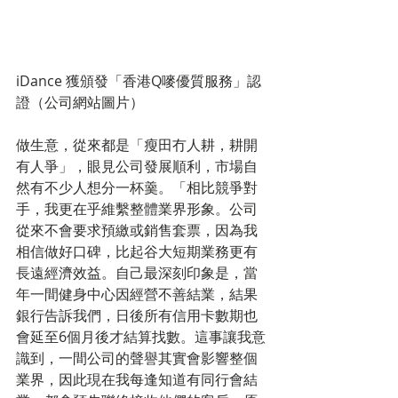
iDance 獲頒發「香港Q嘜優質服務」認
證（公司網站圖片）
做生意，從來都是「瘦田冇人耕，耕開
有人爭」，眼見公司發展順利，市場自
然有不少人想分一杯羹。「相比競爭對
手，我更在乎維繫整體業界形象。公司
從來不會要求預繳或銷售套票，因為我
相信做好口碑，比起谷大短期業務更有
長遠經濟效益。自己最深刻印象是，當
年一間健身中心因經營不善結業，結果
銀行告訴我們，日後所有信用卡數期也
會延至6個月後才結算找數。這事讓我意
識到，一間公司的聲譽其實會影響整個
業界，因此現在我每逢知道有同行會結