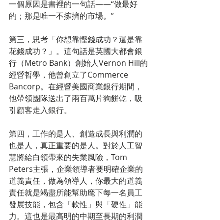
一個原因是書裡的一句話——“做最好
的；那是唯一不擁擠的市場。”
第三，思考「你想靠慳錢成功？還是靠
花錢成功？」。這句話是英國大都會銀
行（Metro Bank）創始人Vernon Hill的
經營哲學，他曾創立了Commerce 
Bancorp。在經營美國商業銀行期間，
他帶領團隊送出了兩百萬片狗餅乾，吸
引顧客走入銀行。
第四，工作的是人、創造成長與利潤的
也是人，真正重要的是人。對於人工智
慧將給白領帶來的失業風險，Tom 
Peters主張，企業領導者要明確企業的
道義責任，做為領導人，你最大的道義
責任就是竭盡所能幫助麾下每一名員工
發展技能，包含「軟性」與「硬性」能
力。這也是最高明的中期至長期的利潤