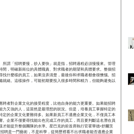
。所謂「招聘要慢，炒人要快」就是指，招聘過程必須慢慢來。管理
時間，明確新崗位的具體職責、對求職者的期望和具體要求。整個招
尋找什麼樣的員工，如果沒弄清楚，最後你和求職者都會很懊惱。招
備就緒。這樣操作，可能初期要投入很多時間和精力，但能夠避免以
應聘者對企業文化的接受程度，比他自身的能力更重要。如果能招聘
能力又強的人，這當然是最理想的狀況。但是，培養員工掌握特定的
特定的企業文化要難得多。如果新員工不適應企業文化，不僅員工本
響。企業不僅要尋找能出色完成工作的員工，而且要判斷這名潛在員
樣才能提升整個團隊的水準。星巴克的前首席執行官霍華德•舒爾茨
“招聘是一門藝術，不是科學，從簡歷裡看不出求職者能否適應企業