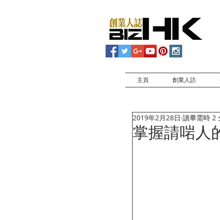
主頁
創業人訪
2019年2月28日
讀畢需時 2
掌握請啱人