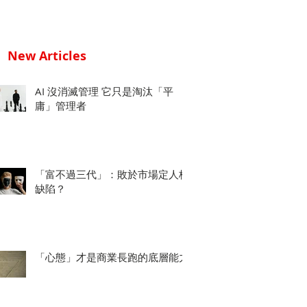
New Articles
AI 沒消滅管理 它只是淘汰「平
庸」管理者
「富不過三代」：敗於市場定人格
缺陷？
「心態」才是商業長跑的底層能力