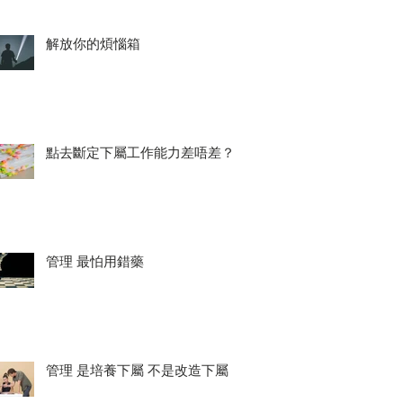
解放你的煩惱箱
點去斷定下屬工作能力差唔差？
管理 最怕用錯藥
管理 是培養下屬 不是改造下屬