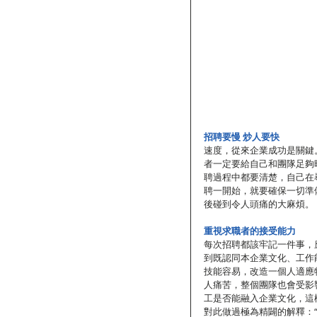
招聘要慢 炒人要快
速度，從來企業成功是關鍵
者一定要給自己和團隊足夠
聘過程中都要清楚，自己在
聘一開始，就要確保一切準
後碰到令人頭痛的大麻煩。
重視求職者的接受能力
每次招聘都該牢記一件事，
到既認同本企業文化、工作
技能容易，改造一個人適應
人痛苦，整個團隊也會受影
工是否能融入企業文化，這
對此做過極為精闢的解釋：