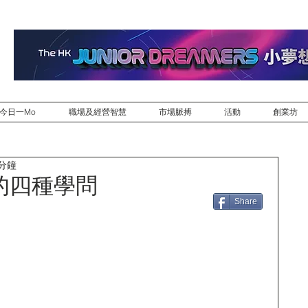
今日一Mo
職場及經營智慧
市場脈搏
活動
創業坊
 分鐘
的四種學問
Share