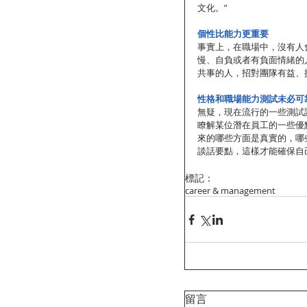
文化。”
個性比能力更重要
事實上，在職場中，沒有人
慢、自負或者有負面情緒的
共事的人，招對團隊有益、
性格和職場能力測試未必可
無疑，現在流行的一些測試
瞭解某位潛在員工的一些優
來的哪些方面是真實的，哪
談話要點，這樣才能確保自
標記：
career & management
留言