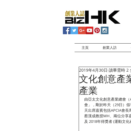
主頁
創業人訪
2019年4月30日
讀畢需時 2
文化創意產業
產業
由亞太文化創意產業總會（A
會」，剛於昨天（29日）
天出席嘉賓包括APCIA會長
蔡漢成教授MH、兩位分享嘉賓 2
及 2018年得獎者 (運動