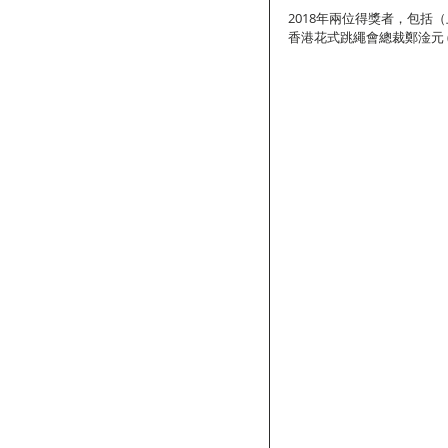
2018年兩位得獎者，包括（上圖
香港花式跳繩會總裁鄭淦元 