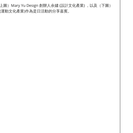
）Mary Yu Design 創辦人余嫿 (設計文化產業) ，以及（下圖）
(運動文化產業)作為是日活動的分享嘉賓。