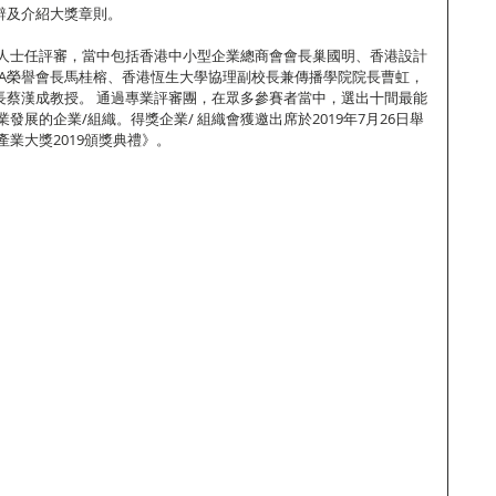
致辭及介紹大獎章則。
人士任評審，當中包括香港中小型企業總商會會長巢國明、香港設計
CIA榮譽會長馬桂榕、香港恆生大學協理副校長兼傳播學院院長曹虹，
會長蔡漢成教授。 通過專業評審團，在眾多參賽者當中，選出十間最能
發展的企業/組織。得獎企業/ 組織會獲邀出席於2019年7月26日舉
業大獎2019頒獎典禮》。