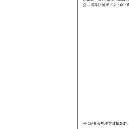
會共同專注發展『文 • 創 
APCIA會長馬維業致揭幕辭