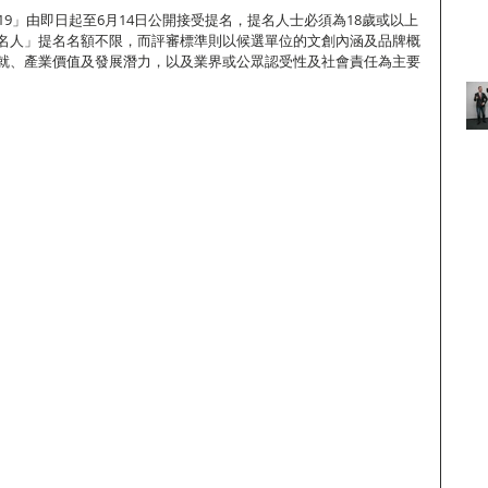
19」由即日起至6月14日公開接受提名，提名人士必須為18歲或以上
名人」提名名額不限，而評審標準則以候選單位的文創內涵及品牌概
就、產業價值及發展潛力，以及業界或公眾認受性及社會責任為主要