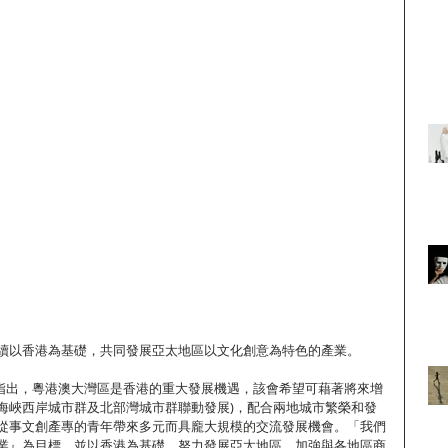
續以香港為基礎，共同發展亞太地區以文化創意為特色的產業。
辭時指出，粵港澳大灣區是香港的重大發展機遇，該會希望可藉著將來增
: 海峽西岸城市群及北部灣城市群聯動發展)，配合兩地城市繁榮和發
從事文創產專的青年帶來多元而具龐大規模的交流發展機會。「我們
業』為目標，並以香港為基礎，努力發展亞太地區，加強與各地區商