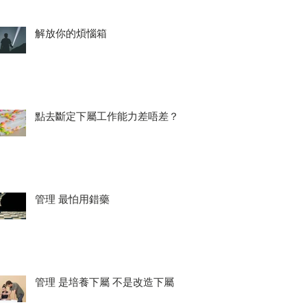
解放你的煩惱箱
點去斷定下屬工作能力差唔差？
管理 最怕用錯藥
管理 是培養下屬 不是改造下屬