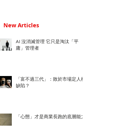
New Articles
AI 沒消滅管理 它只是淘汰「平
庸」管理者
「富不過三代」：敗於市場定人格
缺陷？
「心態」才是商業長跑的底層能力