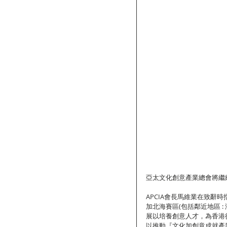
亞太文化創意產業總會將繼
APCIA會長馬維業在致
加北海賽區(包括鄰近地區 
展以培養創意人才，為香港
以推動『文化加創意成就產