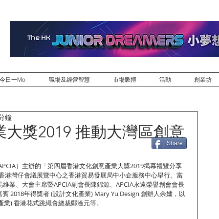
今日一Mo
職場及經營智慧
市場脈搏
活動
創業坊
 分鐘
大獎2019 推動大灣區創意
Share
PCIA）主辦的「第四屆香港文化創意產業大獎2019揭幕禮暨分享
假香港灣仔會議展覽中心之香港貿易發展局中小企服務中心舉行。當
馬維業、大會主席暨APCIA副會長陳錦源、APCIA永遠榮譽創會會長
018年得獎者 (設計文化產業) Mary Yu Design 創辦人余嫿，以
文化產業) 香港花式跳繩會總裁鄭淦元等。