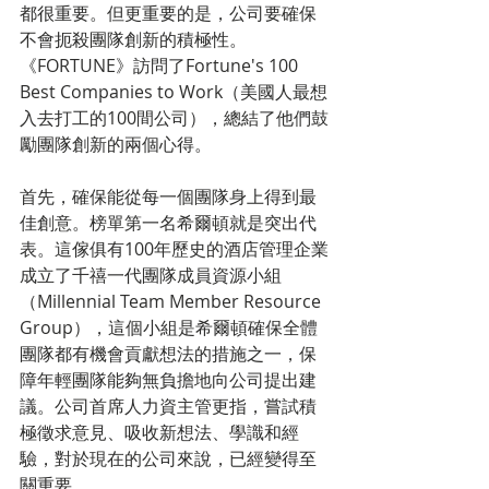
都很重要。但更重要的是，公司要確保
不會扼殺團隊創新的積極性。
《FORTUNE》訪問了Fortune's 100 
Best Companies to Work（美國人最想
入去打工的100間公司），總結了他們鼓
勵團隊創新的兩個心得。
首先，確保能從每一個團隊身上得到最
佳創意。榜單第一名希爾頓就是突出代
表。這傢俱有100年歷史的酒店管理企業
成立了千禧一代團隊成員資源小組
（Millennial Team Member Resource 
Group），這個小組是希爾頓確保全體
團隊都有機會貢獻想法的措施之一，保
障年輕團隊能夠無負擔地向公司提出建
議。公司首席人力資主管更指，嘗試積
極徵求意見、吸收新想法、學識和經
驗，對於現在的公司來說，已經變得至
關重要。