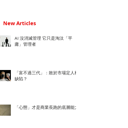
New Articles
AI 沒消滅管理 它只是淘汰「平
庸」管理者
「富不過三代」：敗於市場定人格
缺陷？
「心態」才是商業長跑的底層能力