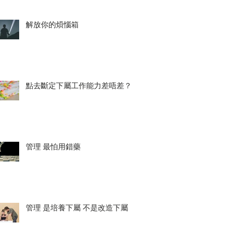
解放你的煩惱箱
點去斷定下屬工作能力差唔差？
管理 最怕用錯藥
管理 是培養下屬 不是改造下屬