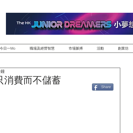
今日一Mo
職場及經營智慧
市場脈搏
活動
創業坊
分鐘
只消費而不儲蓄
Share