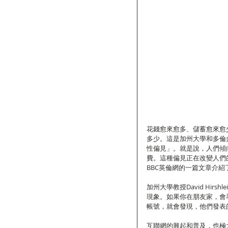
花錢愈來愈多、儲蓄愈來愈
多少。這是加州大學和多倫
性偏見」。就是說，人們傾
費。這種偏見正在改變人們
BBC英倫網的一篇文章介
加州大學教授David Hir
現象。如果你在朋友家，會
帳號，就會發現，他們發表
互聯網的興起和普及，也極