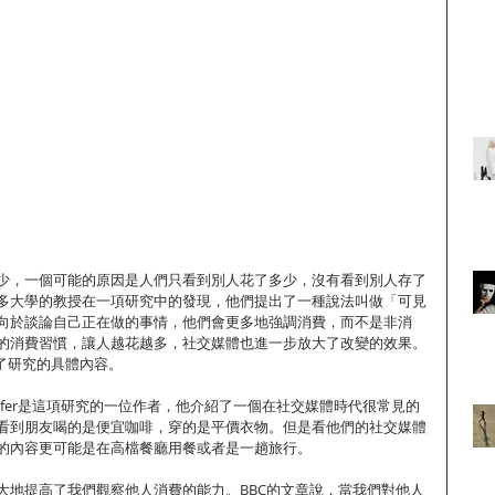
少，一個可能的原因是人們只看到別人花了多少，沒有看到別人存了
多大學的教授在一項研究中的發現，他們提出了一種說法叫做「可見
向於談論自己正在做的事情，他們會更多地強調消費，而不是非消
的消費習慣，讓人越花越多，社交媒體也進一步放大了改變的效果。
紹了研究的具體內容。
shleifer是這項研究的一位作者，他介紹了一個在社交媒體時代很常見的
看到朋友喝的是便宜咖啡，穿的是平價衣物。但是看他們的社交媒體
的內容更可能是在高檔餐廳用餐或者是一趟旅行。
大地提高了我們觀察他人消費的能力。BBC的文章說，當我們對他人