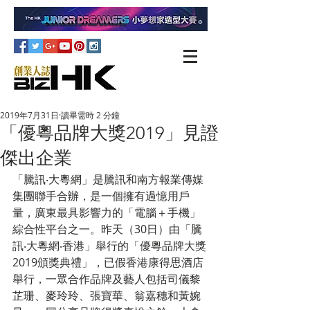
2019年7月31日
讀畢需時 2 分鐘
「優粵品牌大獎2019」見證
傑出企業
「騰訊‧大粵網」是騰訊和南方報業傳媒
集團聯手合辦，是一個擁有過憶用戶
量，廣東最具影響力的「電腦＋手機」
綜合性平台之一。昨天（30日）由「騰
訊‧大粵網‧香港」舉行的「優粵品牌大獎
2019頒獎典禮」，已假香港康得思酒店
舉行，一眾合作品牌及藝人包括司儀黎
芷珊、麥玲玲、張寶華、翁嘉穗和黃婉