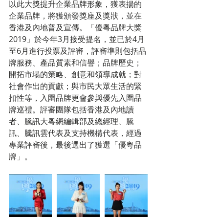
以此大獎提升企業品牌形象，獲表揚的
企業品牌，將獲頒發獎座及獎狀，並在
香港及內地普及宣傳。「優粵品牌大獎
2019」於今年3月接受提名，並已於4月
至6月進行投票及評審，評審準則包括品
牌服務、產品質素和信譽；品牌歷史；
開拓市場的策略、創意和領導成就；對
社會作出的貢獻；與市民大眾生活的緊
扣性等，入圍品牌更會參與優先入圍品
牌巡禮。評審團隊包括香港及內地讀
者、騰訊大粵網編輯部及總經理、騰
訊、騰訊雲代表及支持機構代表，經過
專業評審後，最後選出了獲選「優粵品
牌」。