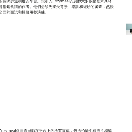
廚師篩選制度的平台。想加入Cozymeal的廚師大多數都是米其林
是暢銷食譜的作者。他們必須先接受背景、培訓和經驗的審查，然後
全面的面試和模擬用餐演練。
ozymeal會負責廚師在平台上的所有宣傳，包括拍攝免費照片和編