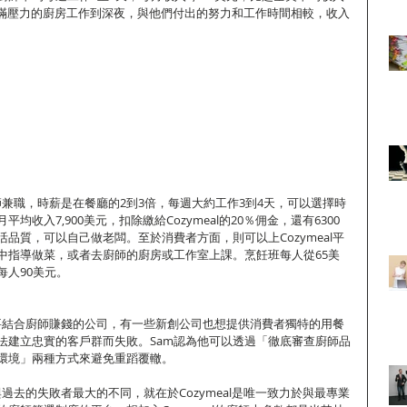
充滿壓力的廚房工作到深夜，與他們付出的努力和工作時間相較，收入
的廚師兼職，時薪是在餐廳的2到3倍，每週大約工作3到4天，可以選擇時
均收入7,900美元，扣除繳給Cozymeal的20％佣金，還有6300
品質，可以自己做老闆。至於消費者方面，則可以上Cozymeal平
中指導做菜，或者去廚師的廚房或工作室上課。烹飪班每人從65美
每人90美元。
家想要結合廚師賺錢的公司，有一些新創公司也想提供消費者獨特的用餐
法建立忠實的客戶群而失敗。Sam認為他可以透過「徹底審查廚師品
環境」兩種方式來避免重蹈覆轍。
al與過去的失敗者最大的不同，就在於Cozymeal是唯一致力於與最專業