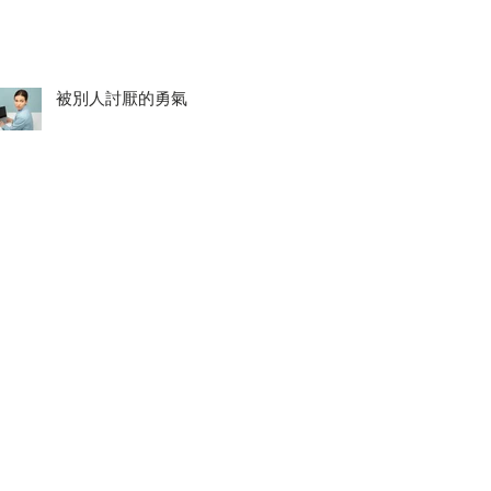
被別人討厭的勇氣