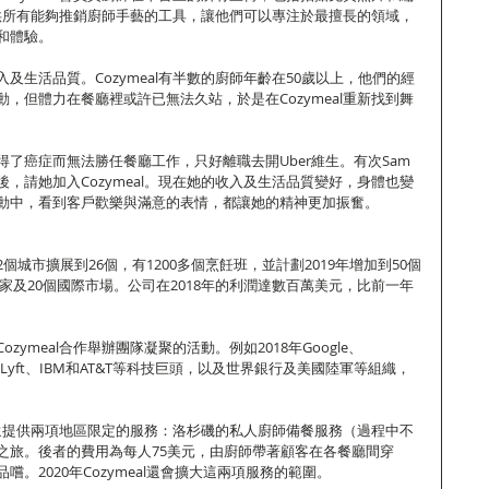
l提供所有能夠推銷廚師手藝的工具，讓他們可以專注於最擅長的領域，
和體驗。
入及生活品質。Cozymeal有半數的廚師年齡在50歲以上，他們的經
，但體力在餐廳裡或許已無法久站，於是在Cozymeal重新找到舞
了癌症而無法勝任餐廳工作，只好離職去開Uber維生。有次Sam
，請她加入Cozymeal。現在她的收入及生活品質變好，身體也變
動中，看到客戶歡樂與滿意的表情，都讓她的精神更加振奮。
從2個城市擴展到26個，有1200多個烹飪班，並計劃2019年增加到50個
個國家及20個國際市場。公司在2018年的利潤達數百萬美元，比前一年
zymeal合作舉辦團隊凝聚的活動。例如2018年Google、
ber、Lyft、IBM和AT&T等科技巨頭，以及世界銀行及美國陸軍等組織，
。
al還提供兩項地區限定的服務：洛杉磯的私人廚師備餐服務（過程中不
之旅。後者的費用為每人75美元，由廚師帶著顧客在各餐廳間穿
。2020年Cozymeal還會擴大這兩項服務的範圍。