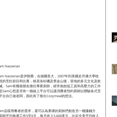
 Nasserian
Sam Nasserian是伊朗裔，在德國長大，2007年到美國史丹佛大學唸
視的烹飪節目和比賽，移居洛杉磯及舊金山後，當地的多元文化及飲
減。Sam有幾個朋友擔任專業廚師，經常抱怨低工資和高壓力的工作
是Sam心想是否有一個線上平台可以讓消費者預約廚師以體驗各式烹
台自己做老闆，因此有了推出Cozymeal的想法。
足像Sam這樣用餐者的需求，還可以為累壞的廚師們創造另一種賺錢方
師平均每週工作5至6天，每月收入5,600美元，比起全美平均收入