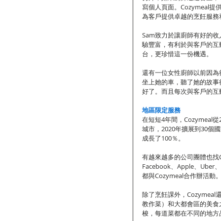
寫個人頁面。Cozymea
為客戶提供卓越的烹飪服務
Sam致力於讓廚師有好的收
驗豐富，有利於與客戶的互動
台，更珍惜這一份機遇。
還有一位女性廚師以前因為得
坐上她的車，聽了她的故事後
好了。而且每次與客戶的互
地區限定服務
在短短4年間，Cozymeal
城市，2020年擴展到30
成長了100％。
有越來越多的公司團體也找Co
Facebook、Apple、U
都與Cozymeal合作辦活動
除了烹飪課外，Cozyme
教作菜）和大都會區的美食
梭，每道菜都在不同的地方品嚐