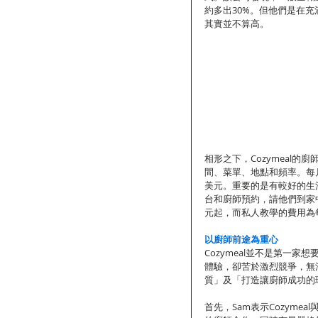
約多出30%。但他們是在
其實並不算高。
相形之下，Cozymeal
間、菜單、地點和頻率。每月平
美元。重要的是有較好的生活
台和廚師預約，請他們到家
元起，而私人教學的費用為
以廚師前途為重心
Cozymeal並不是第一
體驗，卻苦於激烈競爭，無
質」及「打造讓廚師成功的
首先，Sam表示Cozyme