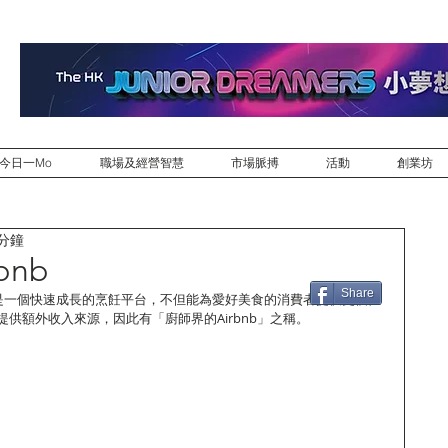
今日一Mo
職場及經營智慧
市場脈搏
活動
創業坊
 分鐘
bnb
Share
14年，是一個快速成長的烹飪平台，不但能為愛好美食的消費者提供更個性
供額外收入來源，因此有「廚師界的Airbnb」之稱。