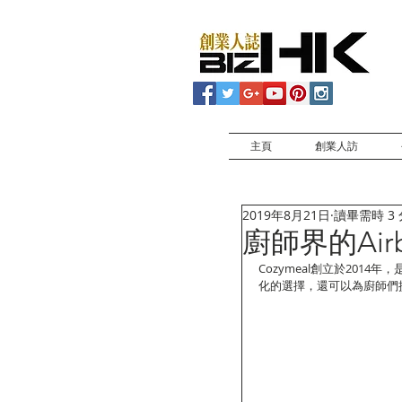
主頁
創業人訪
2019年8月21日
讀畢需時 3
廚師界的Air
Cozymeal創立於20
化的選擇，還可以為廚師們提