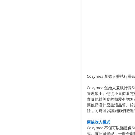
Cozymeal創始人兼執行長Sam
Cozymeal創始人兼執行長
管理碩士。他從小喜歡看電
食讓他對美食的熱愛有增無
讓他們没什麼生活品質。於
飪，同時可以讓廚師們透過平
兩線收入模式
Cozymeal不僅可以滿
式。該公司發現，一般全職廚